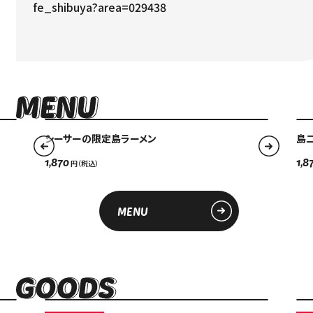
fe_shibuya?area=029438
Language
アクセス
ACCESS
English
シーサーの限定島ラーメン
島
オンラインショップ
ONLINE SHOP
中文（简）
1,870
1,8
FAQ
中文（繁）
FAQ
MENU
한국
アーカイブ
ARCHIVE
日本語