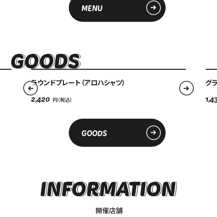
ONLINE SHOP
中文（简）
MENU
FAQ
中文（繁）
FAQ
한국
アーカイブ
ARCHIVE
日本語
ラウンドプレート（アロハシャツ）
グラ
2,420
1,4
GOODS
開催店舗