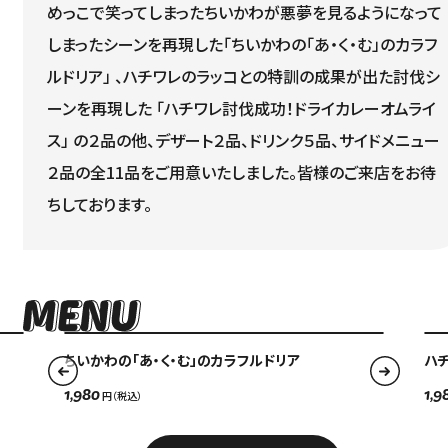
めっこで笑ってしまったちいかわが悪夢を見るようになって
しまったシーンを再現した「ちいかわの「あ・く・む」のカラフ
ルドリア」 、ハチワレのラッコとの特訓の成果が出た討伐シ
ーンを再現した 「ハチワレ討伐成功！ドライカレーオムライ
ス」 の２品の他、デザート２品、ドリンク５品、サイドメニュー
２品の全11品をご用意いたしました。皆様のご来店をお待
ちしております。
Language
アクセス
ちいかわの「あ・く・む」のカラフルドリア
ハ
ACCESS
1,980
1,9
English
オンラインショップ