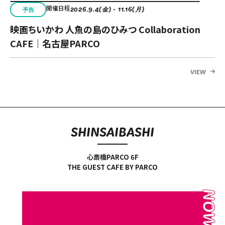
Language
開催日程
予告
アクセス
2026.9.4(金) - 11.16(月)
ACCESS
映画ちいかわ 人魚の島のひみつ Collaboration
English
CAFE｜名古屋PARCO
オンラインショップ
ONLINE SHOP
中文（简）
VIEW
FAQ
中文（繁）
FAQ
한국
アーカイブ
ARCHIVE
SHINSAI
BASHI
日本語
心斎橋PARCO 6F
THE GUEST CAFE BY PARCO