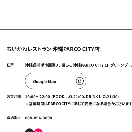
ちいかわレストラン 沖縄PARCO CITY店
住所
沖縄県浦添市西洲3丁目1-1 沖縄PARCO CITY 1F グリーンゾー
Google Map
営業時間
10:00～22:00 （FOOD L.O.21:00、DRINK L.O.21:30）
Language
※営業時間はPARCOCITYに準じて変更になる場合がございます
アクセス
ACCESS
English
電話番号
098-894-3098
オンラインショップ
ONLINE SHOP