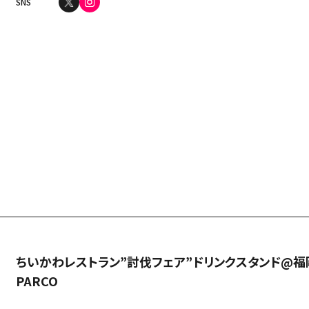
中文（简）
SNS
FAQ
中文（繁）
FAQ
한국
アーカイブ
ARCHIVE
日本語
ちいかわレストラン”討伐フェア”ドリンクスタンド@福
PARCO