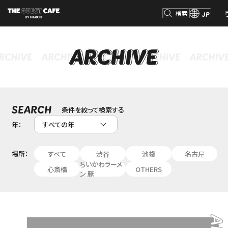
検索
JP
検索
条件を絞って検索する
SEARCH
年：
場所：
すべて
渋谷
池袋
名古屋
ちいかわラーメ
心斎橋
OTHERS
ン 豚