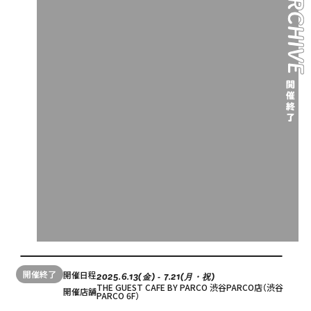
English
オンラインショップ
ONLINE SHOP
中文（简）
FAQ
中文（繁）
FAQ
한국
アーカイブ
ARCHIVE
日本語
開催終了
開催日程
2025.6.13(金) ‐ 7.21(月・祝)
THE GUEST CAFE BY PARCO 渋谷PARCO店（渋谷
開催店舗
PARCO 6F）