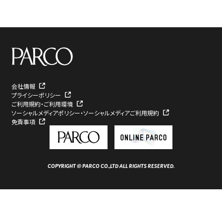
ACCESS
English
オンラインショップ
ONLINE SHOP
中文（简）
FAQ
中文（繁）
FAQ
会社情報
한국
アーカイブ
プライシーポリシー
ご利用規約・ご利用環境
ARCHIVE
ソーシャルメディアポリシー・ソーシャルメディアご利用規約
日本語
免責事項
COPYRIGHT © PARCO CO.,LTD ALL RIGHTS RESERVED.