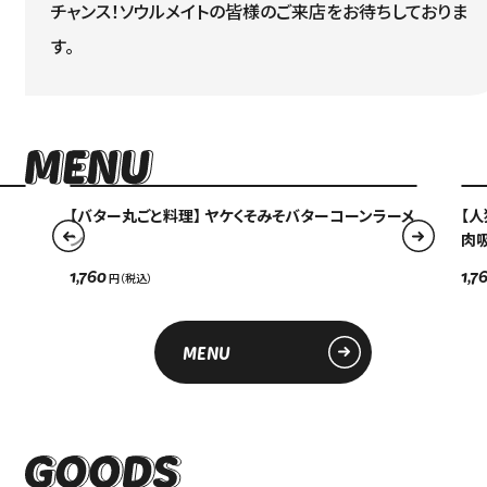
チャンス！ソウルメイトの皆様のご来店をお待ちしておりま
す。
【バター丸ごと料理】 ヤケくそみそバターコーンラーメ
【
ン
肉
1,760
1,7
MENU
Language
アクセス
ACCESS
English
オンラインショップ
ONLINE SHOP