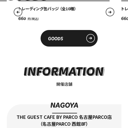
中文（简）
トレーディング缶バッジ （全10種）
ト
FAQ
中文（繁）
FAQ
660
66
한국
アーカイブ
ARCHIVE
GOODS
日本語
開催店舗
NAGOYA
THE GUEST CAFE BY PARCO 名古屋PARCO店
（名古屋PARCO 西館8F）