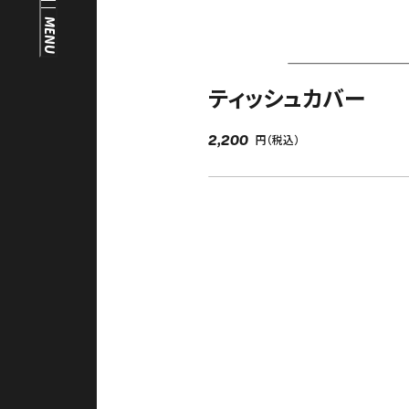
FAQ
MENU
中文（繁）
FAQ
한국
ティッシュカバー
アーカイブ
日本語
ARCHIVE
2,200