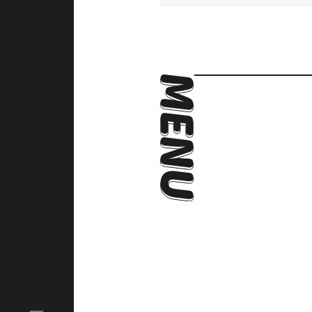
アクセス
Language
ACCESS
English
オンラインショップ
ONLINE SHOP
検
中文（简）