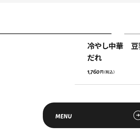
冷やし中華 豆
だれ
1,760
MENU
索