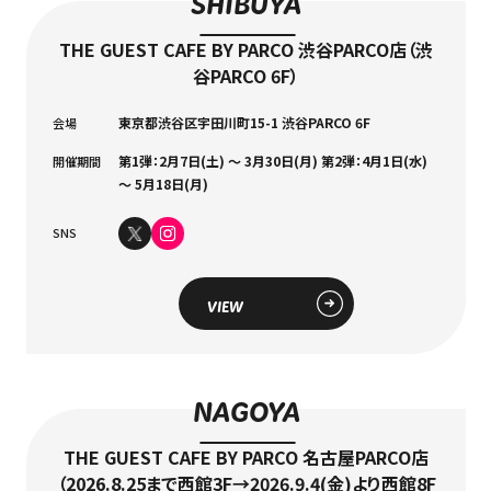
SHIBUYA
THE GUEST CAFE BY PARCO 渋谷PARCO店（渋
谷PARCO 6F）
Language
アクセス
東京都渋⾕区宇⽥川町15-1 渋⾕PARCO 6F
会場
ACCESS
English
第1弾：2月7日(土) ～ 3月30日(月) 第2弾：4月1日(水)
開催期間
オンラインショップ
～ 5月18日(月)
ONLINE SHOP
中文（简）
SNS
FAQ
中文（繁）
FAQ
VIEW
한국
アーカイブ
ARCHIVE
日本語
NAGOYA
THE GUEST CAFE BY PARCO 名古屋PARCO店
（2026.8.25まで西館3F→2026.9.4(金)より西館8F