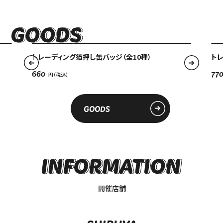
トレーディング箔押し缶バッジ（全10種）
トレ
660
77
GOODS
開催店舗