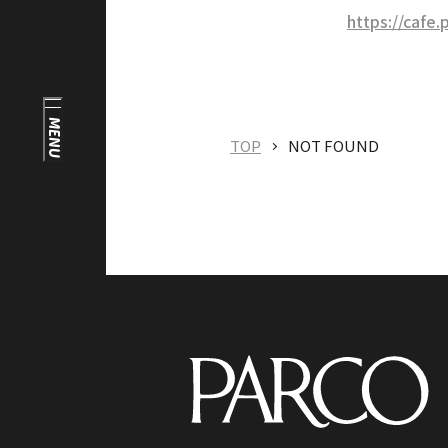
https://cafe.
English
オンラインショップ
ONLINE SHOP
検
中文（简）
FAQ
MENU
中文（繁）
TOP
NOT FOUND
FAQ
한국
アーカイブ
日本語
ARCHIVE