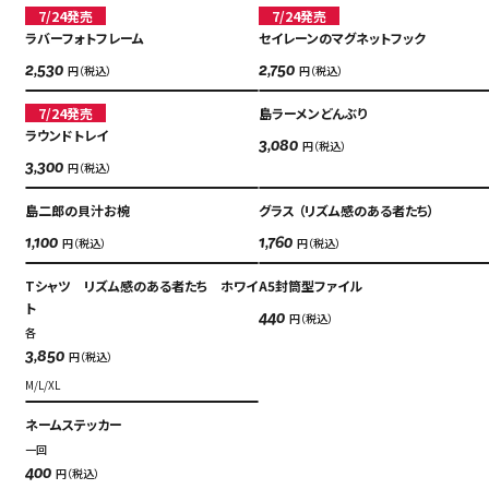
Language
7/24発売
7/24発売
アクセス
ラバーフォトフレーム
セイレーンのマグネットフック
ACCESS
円（税込）
円（税込）
2,530
2,750
English
オンラインショップ
7/24発売
島ラーメンどんぶり
ONLINE SHOP
中文（简）
ラウンドトレイ
円（税込）
3,080
円（税込）
3,300
FAQ
中文（繁）
FAQ
島二郎の貝汁お椀
グラス （リズム感のある者たち）
한국
円（税込）
円（税込）
1,100
1,760
アーカイブ
ARCHIVE
Tシャツ リズム感のある者たち ホワイ
A5封筒型ファイル
日本語
ト
円（税込）
440
各
円（税込）
3,850
M/L/XL
ネームステッカー
一回
円（税込）
400