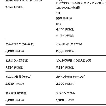
中文（繁）
ちいかわラーメン豚 ミニソフビフィギュ
FAQ
円（税込）
コレクション 全8種
1,870
한국
1個
アーカイブ
円（税込）
550
ARCHIVE
日本語
BOX
円（税込）
4,400
※ブラインド商品
どんぶりミニ（ちいかわ)
どんぶり小（ハチワレ）
円（税込）
円（税込）
2,200
2,530
どんぶり大（うさぎ）
どんぶり味噌（くりまんじゅう）
円（税込）
円（税込）
2,750
2,530
どんぶり豚骨（ラッコ）
冷やし中華皿（モモンガ）
円（税込）
円（税込）
2,530
2,200
油そば皿（古本屋）
メラミンボウル
円（税込）
円（税込）
2,200
1,320