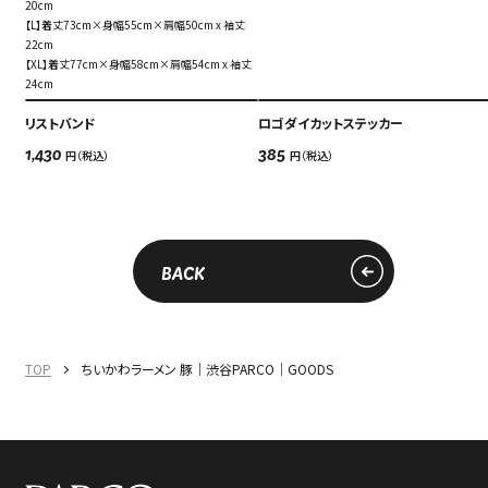
20cm
【L】着丈73cm×身幅55cm×肩幅50cm x 袖丈
22cm
【XL】着丈77cm×身幅58cm×肩幅54cm x 袖丈
24cm
リストバンド
ロゴダイカットステッカー
円（税込）
円（税込）
1,430
385
BACK
TOP
ちいかわラーメン 豚｜渋谷PARCO｜GOODS