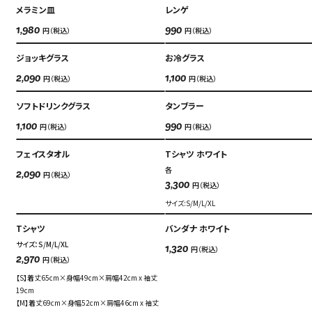
メラミン皿
レンゲ
円（税込）
円（税込）
1,980
990
ジョッキグラス
お冷グラス
円（税込）
円（税込）
2,090
1,100
ソフトドリンクグラス
タンブラー
円（税込）
円（税込）
1,100
990
フェイスタオル
Tシャツ ホワイト
各
円（税込）
2,090
円（税込）
3,300
サイズ:S/M/L/XL
Tシャツ
バンダナ ホワイト
サイズ：S/M/L/XL
円（税込）
1,320
円（税込）
2,970
【S】着丈65cm×身幅49cm×肩幅42cm x 袖丈
19cm
【M】着丈69cm×身幅52cm×肩幅46cm x 袖丈