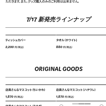
ただきます。また、グッズ購入のみのご利用は出来ません。
7/17 新発売ラインナップ
ティッシュカバー
タオル（ホワイト)
円（税込）
円（税込）
2,200
880
Language
ORIGINAL GOODS
アクセス
ACCESS
English
オンラインショップ
店員さんなマスコット（ちいかわ）
店員さんなマスコット（ハチワレ）
ONLINE SHOP
中文（简）
円（税込）
円（税込）
1,870
1,870
FAQ
店員さんなマスコット（うさぎ）