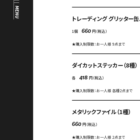
FAQ
MENU
中文（繁）
トレーディング グリッター缶
FAQ
한국
1個
円（税込）
660
アーカイブ
★購入制限数：お一人様 9点まで
日本語
ARCHIVE
ダイカットステッカー（8種）
各
円（税込）
418
★購入制限数：お一人様 各種2点まで
メタリックファイル（1種）
円（税込）
660
★購入制限数：お一人様 2点まで