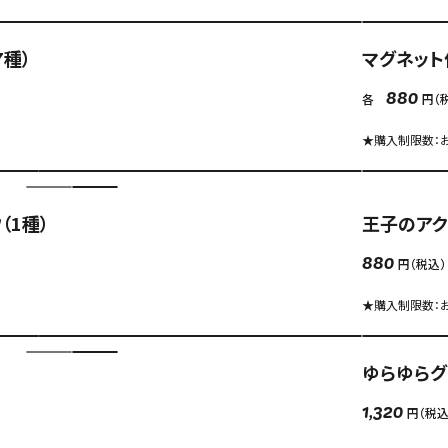
種）
マグネット
各
円（
880
★購入制限数：お
（1種）
王子のアク
円（税込）
880
★購入制限数：お
ゆらゆらグ
円（税込
1,320