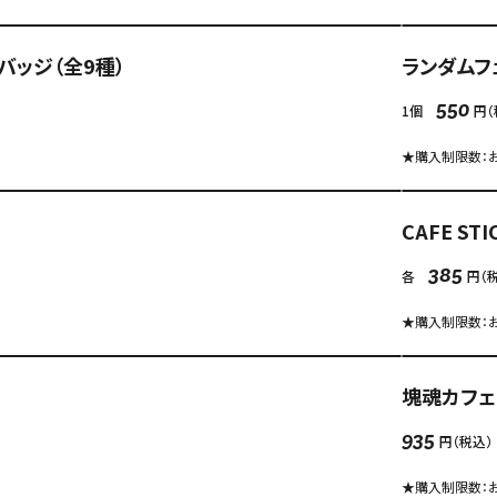
バッジ（全9種）
ランダムフ
1個
円（
550
★購入制限数：お
CAFE ST
各
円（
385
★購入制限数：お
塊魂カフェ
円（税込）
935
★購入制限数：お