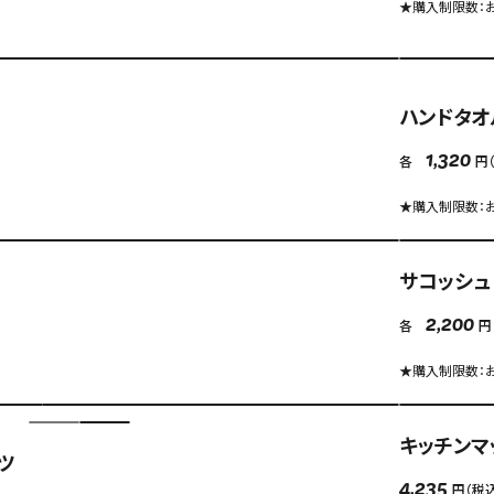
★購入制限数：お
ハンドタオ
各
円
1,320
★購入制限数：お
サコッシュ（
各
円
2,200
★購入制限数：お
キッチンマッ
ャツ
円（税
4,235