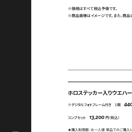
※価格はすべて税込予価です。
※商品画像はイメージです。また、商品
アクセス
Language
ACCESS
ホロステッカー入りウエハース
※デジタルフォトフレーム付き 1個
44
English
オンラインショップ
コンプセット
円（税込）
13,200
ONLINE SHOP
検
中文（简）
★購入制限数：お一人様 単品でのご購入は