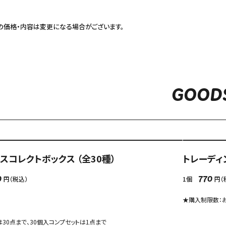
の価格・内容は変更になる場合がございます。
GOOD
コレクトボックス （全30種）
トレーディ
円（税込）
1個
円（
0
770
★購入制限数：お
索
30点まで、30個入コンプセットは1点まで