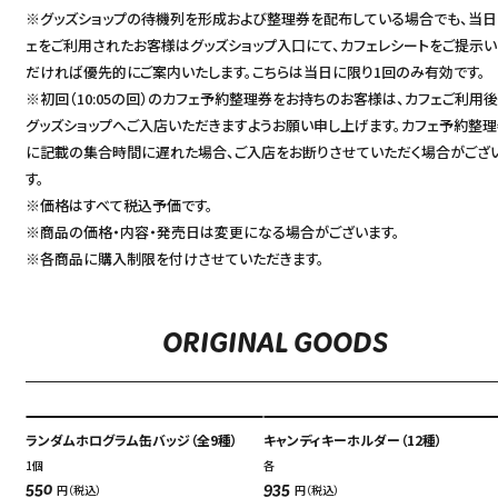
アクセス
※グッズショップの待機列を形成および整理券を配布している場合でも、当日
ACCESS
ェをご利用されたお客様はグッズショップ入口にて、カフェレシートをご提示い
English
だければ優先的にご案内いたします。こちらは当日に限り1回のみ有効です。
オンラインショップ
※初回（10:05の回）のカフェ予約整理券をお持ちのお客様は、カフェご利用後
ONLINE SHOP
中文（简）
グッズショップへご入店いただきますようお願い申し上げます。カフェ予約整
に記載の集合時間に遅れた場合、ご入店をお断りさせていただく場合がござ
FAQ
す。
中文（繁）
FAQ
※価格はすべて税込予価です。
※商品の価格・内容・発売日は変更になる場合がございます。
한국
アーカイブ
※各商品に購入制限を付けさせていただきます。
ARCHIVE
日本語
ORIGINAL GOODS
ランダムホログラム缶バッジ（全9種）
キャンディキーホルダー（12種）
1個
各
円（税込）
円（税込）
550
935