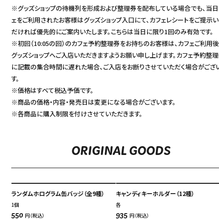
アクセス
※グッズショップの待機列を形成および整理券を配布している場合でも、当日
ACCESS
ェをご利用されたお客様はグッズショップ入口にて、カフェレシートをご提示い
English
だければ優先的にご案内いたします。こちらは当日に限り1回のみ有効です。
オンラインショップ
※初回（10:05の回）のカフェ予約整理券をお持ちのお客様は、カフェご利用後
ONLINE SHOP
中文（简）
グッズショップへご入店いただきますようお願い申し上げます。カフェ予約整
に記載の集合時間に遅れた場合、ご入店をお断りさせていただく場合がござ
FAQ
す。
中文（繁）
FAQ
※価格はすべて税込予価です。
※商品の価格・内容・発売日は変更になる場合がございます。
한국
アーカイブ
※各商品に購入制限を付けさせていただきます。
ARCHIVE
日本語
ORIGINAL GOODS
ランダムホログラム缶バッジ（全9種）
キャンディキーホルダー（12種）
1個
各
円（税込）
円（税込）
550
935