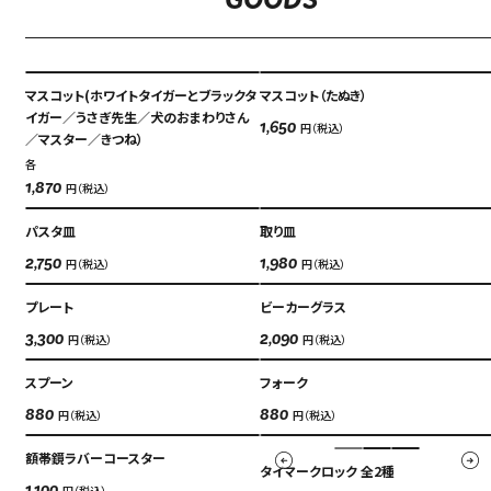
GOODS
マスコット(ホワイトタイガーとブラックタ
マスコット（たぬき）
イガー／うさぎ先生／犬のおまわりさん
円（税込）
1,650
／マスター／きつね）
各
Language
アクセス
円（税込）
1,870
ACCESS
パスタ皿
取り皿
English
オンラインショップ
円（税込）
円（税込）
2,750
1,980
ONLINE SHOP
中文（简）
プレート
ビーカーグラス
FAQ
円（税込）
円（税込）
3,300
2,090
中文（繁）
FAQ
スプーン
フォーク
한국
アーカイブ
円（税込）
円（税込）
880
880
ARCHIVE
額帯鏡ラバーコースター
日本語
タイマークロック 全2種
円（税込）