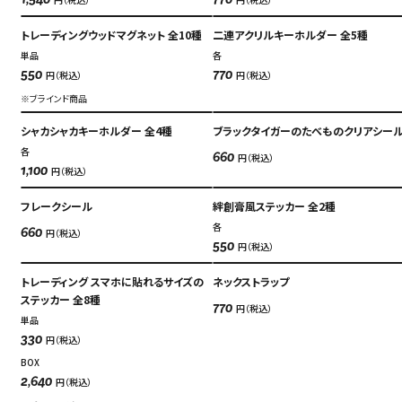
1,540
770
トレーディングウッドマグネット 全10種
二連アクリルキーホルダー 全5種
単品
各
円（税込）
円（税込）
550
770
※ブラインド商品
シャカシャカキーホルダー 全4種
ブラックタイガーのたべものクリアシー
各
円（税込）
660
円（税込）
1,100
フレークシール
絆創膏風ステッカー 全2種
各
円（税込）
660
円（税込）
550
トレーディング スマホに貼れるサイズの
ネックストラップ
ステッカー 全8種
円（税込）
770
単品
円（税込）
330
BOX
円（税込）
2,640