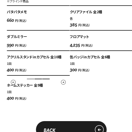
※ブラインド商品
パタパタメモ
クリアファイル 全2種
各
円（税込）
660
円（税込）
385
ダブルミラー
フロアマット
円（税込）
円（税込）
990
4,235
アクリルスタンドinカプセル 全10種
缶バッジinカプセル 全6種
1回
1回
円（税込）
円（税込）
400
300
ネームステッカー 全9種
1回
円（税込）
400
BACK