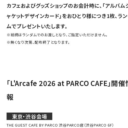
カフェおよびグッズショップのお会計時に、「アルバム
ャケットデザインカード」をおひとり様につき1枚、ラン
ムでプレゼントいたします。
Language
アクセス
※絵柄はランダムでのお渡しとなり、ご指定いただけません。
ACCESS
※無くなり次第、配布終了となります。
English
オンラインショップ
ONLINE SHOP
中文（简）
FAQ
中文（繁）
FAQ
「L'Arcafe 2026 at PARCO CAFE」開
한국
アーカイブ
報
ARCHIVE
日本語
東京・渋谷会場
THE GUEST CAFE BY PARCO 渋谷PARCO店（渋谷PARCO 6F）