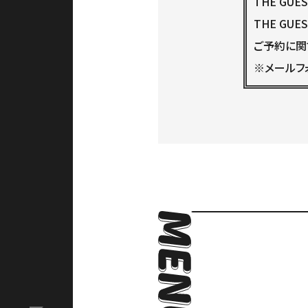
THE GUES
THE GUE
ご予約に関
※メールフ
アクセス
Language
ACCESS
English
オンラインショップ
ONLINE SHOP
検
中文（简）