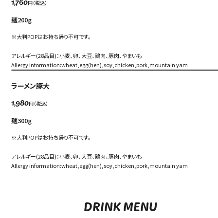
円（税込）
1,760
ONLINE SHOP
中文（简）
麺200g
FAQ
中文（繁）
※大判POPはお持ち帰り不可です。
FAQ
アレルギー(28品目)：小麦、卵、大豆、鶏肉、豚肉、やまいも
한국
アーカイブ
Allergy information:wheat,egg(hen),soy,chicken,pork,mountain yam
ARCHIVE
日本語
ラーメン豚大
円（税込）
1,980
麺300g
※大判POPはお持ち帰り不可です。
アレルギー(28品目)：小麦、卵、大豆、鶏肉、豚肉、やまいも
Allergy information:wheat,egg(hen),soy,chicken,pork,mountain yam
DRINK MENU