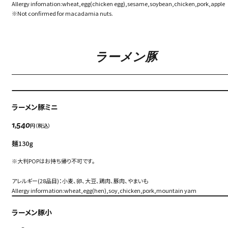
Allergy infomation:wheat,egg(chicken egg),sesame,soybean,chicken,pork,apple
※Not confirmed for macadamia nuts.
ラーメン豚
ラーメン豚ミニ
円（税込）
1,540
麺130g
※大判POPはお持ち帰り不可です。
Language
アレルギー(28品目)：小麦、卵、大豆、鶏肉、豚肉、やまいも
アクセス
Allergy information:wheat,egg(hen),soy,chicken,pork,mountain yam
ACCESS
English
ラーメン豚小
オンラインショップ