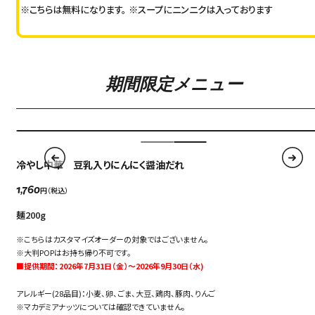
※こちらは無料になります。
※スープにニンニクは入っております
期間限定メニュー
冷やし中華 豆乳入りにんにく醤油だれ
円（税込）
1,760
麺200g
※こちらはカスタマイズオーダーの対象ではございません。
※大判POPはお持ち帰り不可です。
■提供期間：2026年7月31日（金）～2026年9月30日（水)
アレルギー(28品目)：小麦、卵、ごま、大豆、鶏肉、豚肉、りんご
※マカデミアナッツについては確認できていません。