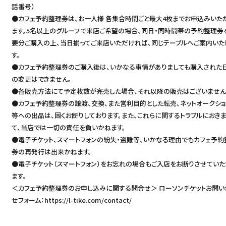
話番号）
●カフェ予約整理券は、お一人様 各集合時間ごと最大4枚までお申込みいた
ます。5名以上のグループで来店ご希望の場合、同日・同時間帯の予約整理券
要分ご購入の上、当日揃ってご来店いただければ、同じテーブルへご案内いた
す。
●カフェ予約整理券のご購入後は、いかなる事情がありましても購入された
の変更はできません。
●各販売方法にて予定枚数が完売した場合、それ以降の販売はございません
●カフェ予約整理券の譲渡、交換、また営利目的とした転売、ネットオークシ
等への出品は、固くお断りしております。また、これらに関するトラブルにおき
て、当店では一切の責任を負いかねます。
●電子チケット、スマートフォンの紛失・盗難等、いかなる理由でもカフェ予約
券の再発行は出来かねます。
●電子チケット（スマートフォン）をお忘れの場合もご入店をお断りさせていた
ます。
＜カフェ予約整理券のお申し込みに関する問合せ＞ ローソンチケットお問い
せフォーム：
https://l-tike.com/contact/