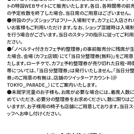
トの特設WEBサイトにて販売いたします。各日、各時間帯の前
の予定枚数を終了した場合、当日席のご用意はございません。
●併設のグッズショップはフリー入場制です。カフェに入店され
いお客様もご利用いただけます。なお、ショップ混雑時は入場
を行う場合がございます。当日のスタッフの指示に従ってご利用
ださい。
●「ノベルティ付きカフェ予約整理券」の事前販売分に残席が
た場合、会場（カフェ店頭）にて「当日分整理券(無料)」をご用意
たします。ローチケで、カフェ予約整理券が売り切れた日程・時
帯については、「当日分整理券」は発行いたしません。「当日分
券」のご用意の有無は、店舗のツイッターアカウント（
＠
TOKYO_PARADE_
）にてご案内いたします。
●未就学児童のお子様も、お席が必要な場合には、着席人数
めていただき、必要分の整理券をお求めください。数に限りは
いますが、お子様用の椅子も店舗にご用意しております。当日ス
ッフへお申し付けください。