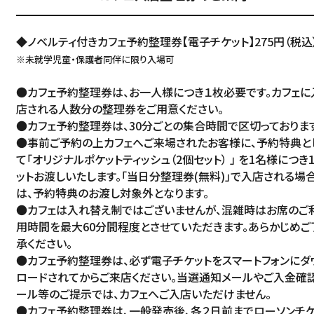
◆ノベルティ付きカフェ予約整理券【電子チケット】275円（税込
※未就学児童・保護者同伴に限り入場可
●カフェ予約整理券は、お一人様につき１枚必要です。カフェに
店される人数分の整理券をご用意ください。
●カフェ予約整理券は、30分ごとの集合時間で区切っております
●事前ご予約の上カフェへご来場されたお客様に、予約特典と
て「オリジナルポケットティッシュ（2個セット） 」 を1名様につき
ットお渡しいたします。「当日分整理券(無料)」で入店される場
は、予約特典のお渡し対象外となります。
●カフェは入れ替え制ではございませんが、混雑時はお席のご
用時間を最大60分間程度とさせていただきます。あらかじめご
承ください。
●カフェ予約整理券は、必ず電子チケットをスマートフォンにダ
ロードされてからご来店ください。当選通知メールやご入金確
ール等のご提示では、カフェへご入店いただけません。
●カフェ予約整理券は、一般発売後、各２日前までローソンチ