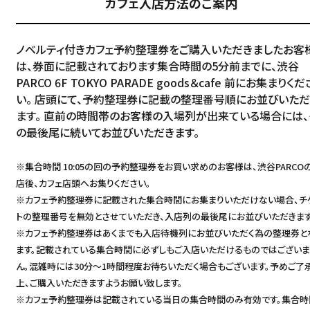
カフェ入店方法のご案内
ノベルティ付きカフェ予約整理券をご購入いただきましたお客
は、券面に記載されております集合時間の5分前までに、渋谷
PARCO 6F TOKYO PARADE goods＆cafe 前にお集まりくだ
い。 店頭にて、予約整理券に記載の整理番号順にお並びいただ
ます。 直前の時間帯のお客様の入場列が出来ている場合には、
の最後尾に続いてお並びいただきます。
※集合時間 10:05の回の予約整理券をお買い求めのお客様は、渋谷PARCO
店後、カフェ店頭へお集りください。
※カフェ予約整理券に記載された集合時間にお集まりいただけない場合、チ
トの整理番号を無効とさせていただき、入店列の最後尾にお並びいただきます
※カフェ予約整理券はあくまでも入店待機列にお並びいただく為の整理券と
ます。記載されている集合時間に必ずしもご入店いただけるものではござい
ん。混雑時には30分～1時間程度お待ちいただく場合もございます。予めご了
上、ご購入いただきますようお願い致します。
※カフェ予約整理券は記載されている当日の集合時間のみ有効です。集合時