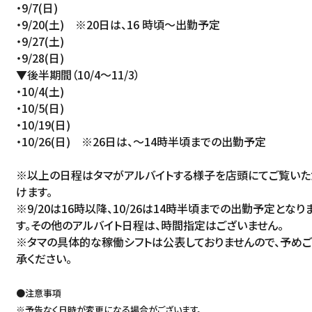
・9/7(日)
ACCESS
・9/20(土) ※20日は、16 時頃～出勤予定
English
・9/27(土)
オンラインショップ
・9/28(日)
ONLINE SHOP
中文（简）
▼後半期間（10/4～11/3）
・10/4(土)
FAQ
中文（繁）
・10/5(日)
FAQ
・10/19(日)
한국
・10/26(日) ※26日は、～14時半頃までの出勤予定
アーカイブ
ARCHIVE
※以上の日程はタマがアルバイトする様子を店頭にてご覧いた
日本語
けます。
※9/20は16時以降、10/26は14時半頃までの出勤予定となり
す。その他のアルバイト日程は、時間指定はございません。
※タマの具体的な稼働シフトは公表しておりませんので、予め
承ください。
●注意事項
※予告なく日時が変更になる場合がございます。