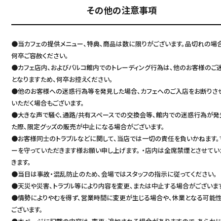
その他の注意事項
●当カフェの提供メニュー、特典、商品は数に限りがございます。品切れの場
何卒ご容赦ください。
●カフェ店内、およびパルコ館内でのトレーディング行為は、他のお客様のご
となりますため、何卒お控えください。
●他のお客様への迷惑行為等を発見した場合、カフェへのご入店をお断りさ
いただく場合もございます。
●大きな声で騒ぐ、通路/共有スペースでの交換会等、館内での迷惑行為が発
た際、限定グッズの販売が中止になる場合がございます。
●お客様同士のトラブルなどに関して、当店では一切の責任を負いかねます。
ーを守っていただきます様お願い申し上げます。 ・店内は全席禁煙とさせてい
きます。
●当日は事故・混乱防止のため､会場ではスタッフの指示に従ってください。
●天災や災害、トラブル等により内容を変更、または中止する場合がございま
●情勢によりやむを得ず、営業時間に変更が生じる場合や、休業となる可能
ございます。