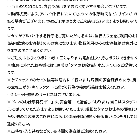
※当日の状況により、内容や演出を予告なく変更する場合がございます。
※勤務状況により、アルバイト日においても、タマの休憩時間など、サインがで
ねる場合がございます。予めご了承のうえでご来店くださいますようお願いい
ます。
※タマがアルバイトする様子をご覧いただけるのは、当日カフェをご利用のお
（店内飲食のお客様）のみ対象となります。物販利用のみのお客様は対象外
りますのでご了承ください。
※ご注文はおひとり様につき 1 回となります。追加注文・持ち帰りはできません
※抽選に外れたお客様には、通常の「タマのお絵描き オムライス」をご提供い
ます。
※ケチャップでのサイン描写は店内にて行います。周囲の安全確保のため、席
の立ち上がり・キャラクターに近づく行為や接触行為はお控えください。
※2 ショット撮影のサービスはございません。
※「タマのお仕事拝見デー」は、安全第一で運営しております。当日はスタッフ
示に従っていただきますようお願いいたします。繊細なタマのお仕事の邪魔に
たり、他のお客様のご迷惑になるような過剰な撮影や振る舞いにつきまして
遠慮ください。
※出待ち・入り待ちなどの、長時間の滞在はご遠慮ください。