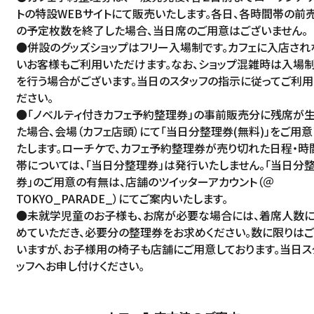
トの特設WEBサイトにて販売いたします。各日、各時間帯の前
の予定枚数を終了した場合、当日席のご用意はございません。
●併設のグッズショップはフリー入場制です。カフェに入店され
いお客様もご利用いただけます。なお、ショップ混雑時は入場
を行う場合がございます。当日のスタッフの指示に従ってご利用
ださい。
●「ノベルティ付きカフェ予約整理券」の事前販売分に残席が
た場合、会場（カフェ店頭）にて「当日分整理券(無料)」をご用意
たします。ローチケで、カフェ予約整理券が売り切れた日程・時
帯については、「当日分整理券」は発行いたしません。「当日分
券」のご用意の有無は、店舗のツイッターアカウント（
＠
TOKYO_PARADE_
）にてご案内いたします。
●未就学児童のお子様も、お席が必要な場合には、着席人数
めていただき、必要分の整理券をお求めください。数に限りは
いますが、お子様用の椅子も店舗にご用意しております。当日ス
ッフへお申し付けください。