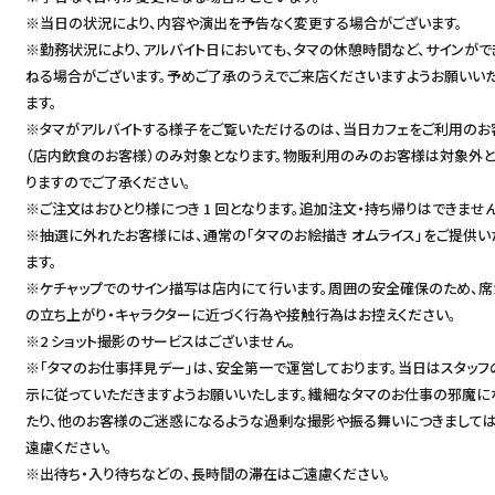
※当日の状況により、内容や演出を予告なく変更する場合がございます。
※勤務状況により、アルバイト日においても、タマの休憩時間など、サインがで
ねる場合がございます。予めご了承のうえでご来店くださいますようお願いい
ます。
※タマがアルバイトする様子をご覧いただけるのは、当日カフェをご利用のお
（店内飲食のお客様）のみ対象となります。物販利用のみのお客様は対象外
りますのでご了承ください。
※ご注文はおひとり様につき 1 回となります。追加注文・持ち帰りはできません
※抽選に外れたお客様には、通常の「タマのお絵描き オムライス」をご提供い
ます。
※ケチャップでのサイン描写は店内にて行います。周囲の安全確保のため、席
の立ち上がり・キャラクターに近づく行為や接触行為はお控えください。
※2 ショット撮影のサービスはございません。
※「タマのお仕事拝見デー」は、安全第一で運営しております。当日はスタッフ
示に従っていただきますようお願いいたします。繊細なタマのお仕事の邪魔に
たり、他のお客様のご迷惑になるような過剰な撮影や振る舞いにつきまして
遠慮ください。
※出待ち・入り待ちなどの、長時間の滞在はご遠慮ください。