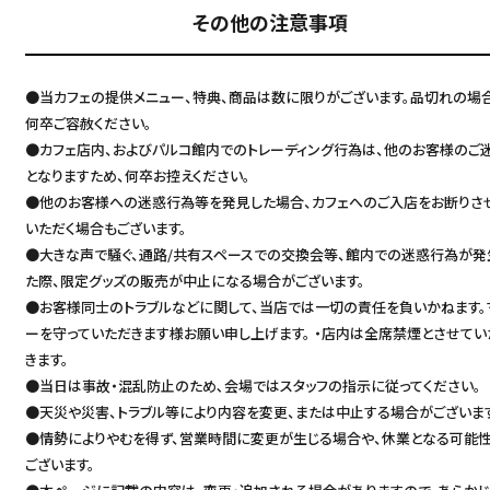
その他の注意事項
●当カフェの提供メニュー、特典、商品は数に限りがございます。品切れの場
何卒ご容赦ください。
●カフェ店内、およびパルコ館内でのトレーディング行為は、他のお客様のご
となりますため、何卒お控えください。
●他のお客様への迷惑行為等を発見した場合、カフェへのご入店をお断りさ
いただく場合もございます。
●大きな声で騒ぐ、通路/共有スペースでの交換会等、館内での迷惑行為が発
た際、限定グッズの販売が中止になる場合がございます。
●お客様同士のトラブルなどに関して、当店では一切の責任を負いかねます。
ーを守っていただきます様お願い申し上げます。 ・店内は全席禁煙とさせてい
きます。
●当日は事故・混乱防止のため､会場ではスタッフの指示に従ってください。
●天災や災害、トラブル等により内容を変更、または中止する場合がございま
●情勢によりやむを得ず、営業時間に変更が生じる場合や、休業となる可能
ございます。