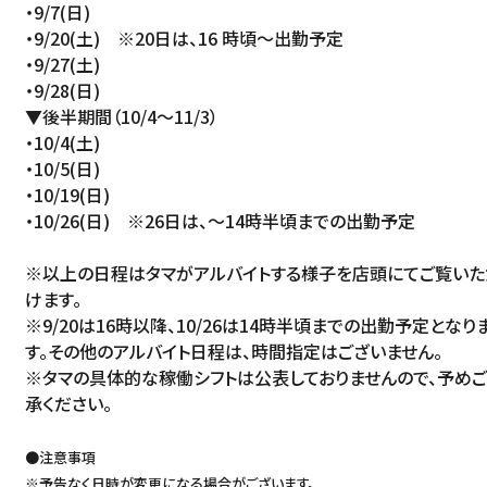
・9/7(日)
ACCESS
・9/20(土) ※20日は、16 時頃～出勤予定
English
・9/27(土)
オンラインショップ
・9/28(日)
ONLINE SHOP
中文（简）
▼後半期間（10/4～11/3）
・10/4(土)
FAQ
中文（繁）
・10/5(日)
FAQ
・10/19(日)
한국
・10/26(日) ※26日は、～14時半頃までの出勤予定
アーカイブ
ARCHIVE
※以上の日程はタマがアルバイトする様子を店頭にてご覧いた
日本語
けます。
※9/20は16時以降、10/26は14時半頃までの出勤予定となり
す。その他のアルバイト日程は、時間指定はございません。
※タマの具体的な稼働シフトは公表しておりませんので、予め
承ください。
●注意事項
※予告なく日時が変更になる場合がございます。