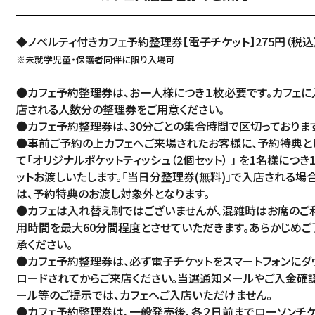
◆ノベルティ付きカフェ予約整理券【電子チケット】275円（税込
※未就学児童・保護者同伴に限り入場可
●カフェ予約整理券は、お一人様につき１枚必要です。カフェに
店される人数分の整理券をご用意ください。
●カフェ予約整理券は、30分ごとの集合時間で区切っております
●事前ご予約の上カフェへご来場されたお客様に、予約特典と
て「オリジナルポケットティッシュ（2個セット） 」 を1名様につき
ットお渡しいたします。「当日分整理券(無料)」で入店される場
は、予約特典のお渡し対象外となります。
●カフェは入れ替え制ではございませんが、混雑時はお席のご
用時間を最大60分間程度とさせていただきます。あらかじめご
承ください。
●カフェ予約整理券は、必ず電子チケットをスマートフォンにダ
ロードされてからご来店ください。当選通知メールやご入金確
ール等のご提示では、カフェへご入店いただけません。
●カフェ予約整理券は、一般発売後、各２日前までローソンチ