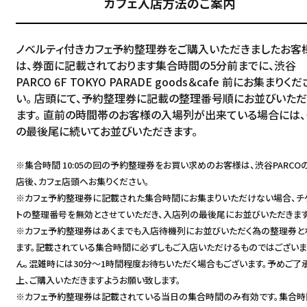
カフェ入店方法のご案内
ノベルティ付きカフェ予約整理券をご購入いただきましたお客
は、券面に記載されております集合時間の5分前までに、渋谷
PARCO 6F TOKYO PARADE goods＆cafe 前にお集まりくだ
い。 店頭にて、予約整理券に記載の整理番号順にお並びいただ
ます。 直前の時間帯のお客様の入場列が出来ている場合には、
の最後尾に続いてお並びいただきます。
※集合時間 10:05の回の予約整理券をお買い求めのお客様は、渋谷PARCO
店後、カフェ店頭へお集りください。
※カフェ予約整理券に記載された集合時間にお集まりいただけない場合、チ
トの整理番号を無効とさせていただき、入店列の最後尾にお並びいただきます
※カフェ予約整理券はあくまでも入店待機列にお並びいただく為の整理券と
ます。記載されている集合時間に必ずしもご入店いただけるものではござい
ん。混雑時には30分～1時間程度お待ちいただく場合もございます。予めご了
上、ご購入いただきますようお願い致します。
※カフェ予約整理券は記載されている当日の集合時間のみ有効です。集合時