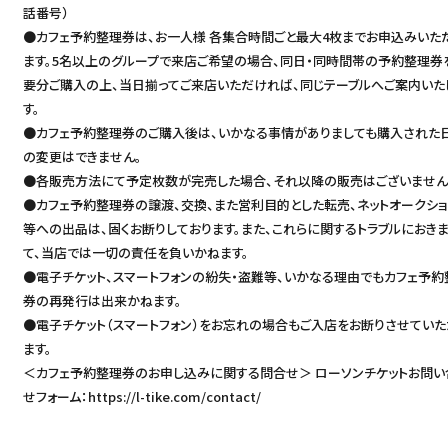
話番号）
●カフェ予約整理券は、お一人様 各集合時間ごと最大4枚までお申込みいた
ます。5名以上のグループで来店ご希望の場合、同日・同時間帯の予約整理券
要分ご購入の上、当日揃ってご来店いただければ、同じテーブルへご案内いた
す。
●カフェ予約整理券のご購入後は、いかなる事情がありましても購入された
の変更はできません。
●各販売方法にて予定枚数が完売した場合、それ以降の販売はございません
●カフェ予約整理券の譲渡、交換、また営利目的とした転売、ネットオークシ
等への出品は、固くお断りしております。また、これらに関するトラブルにおき
て、当店では一切の責任を負いかねます。
●電子チケット、スマートフォンの紛失・盗難等、いかなる理由でもカフェ予約
券の再発行は出来かねます。
●電子チケット（スマートフォン）をお忘れの場合もご入店をお断りさせていた
ます。
＜カフェ予約整理券のお申し込みに関する問合せ＞ ローソンチケットお問い
せフォーム：
https://l-tike.com/contact/