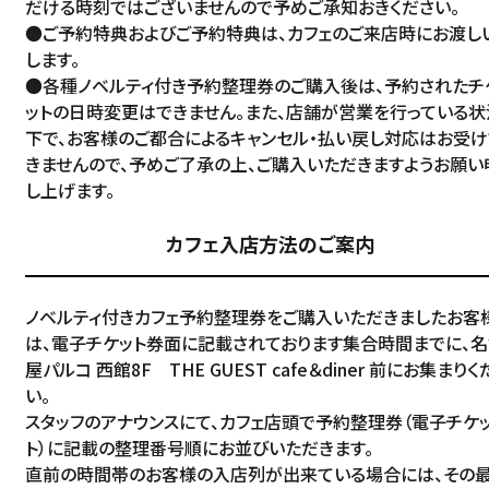
だける時刻ではございませんので予めご承知おきください。
●ご予約特典およびご予約特典は、カフェのご来店時にお渡し
します。
●各種ノベルティ付き予約整理券のご購入後は、予約されたチ
ットの日時変更はできません。また、店舗が営業を行っている状
下で、お客様のご都合によるキャンセル・払い戻し対応はお受け
きませんので、予めご了承の上、ご購入いただきますようお願い
し上げます。
カフェ入店方法のご案内
Language
アクセス
ノベルティ付きカフェ予約整理券をご購入いただきましたお客
は、電子チケット券面に記載されております集合時間までに、
ACCESS
English
屋パルコ 西館8F THE GUEST cafe＆diner 前にお集まりく
オンラインショップ
い。
ONLINE SHOP
スタッフのアナウンスにて、カフェ店頭で予約整理券（電子チケ
中文（简）
ト）に記載の整理番号順にお並びいただきます。
FAQ
直前の時間帯のお客様の入店列が出来ている場合には、その
中文（繁）