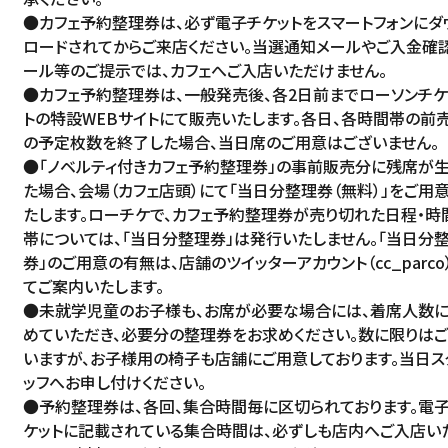
●カフェ予約整理券は、必ず電子チケットをスマートフォンにダ
ロードされてからご来店ください。当選通知メールやご入金確
ール等のご提示では、カフェへご入店いただけません。
●カフェ予約整理券は、一般発売後、各2日前までローソンチケ
トの特設WEBサイトにて販売いたします。各日、各時間帯の前
の予定枚数を終了した場合、当日席のご用意はございません。
●「ノベルティ付きカフェ予約整理券」の事前販売分に残席が
た場合、会場（カフェ店頭）にて「当日分整理券（無料）」をご用
たします。ローチケで、カフェ予約整理券が売り切れた日程・時
帯については、「当日分整理券」は発行いたしません。「当日分
券」のご用意の有無は、店舗のツイッターアカウント（
cc_parco
てご案内いたします。
●未就学児童のお子様も、お席が必要な場合には、着席人数
めていただき、必要分の整理券をお求めください。数に限りは
いますが、お子様用の椅子も店舗にご用意しております。当日ス
ッフへお申し付けください。
●予約整理券は、各回、集合時間毎に区切られております。電
ケットに記載されている集合時間は、必ずしも店内へご入店い