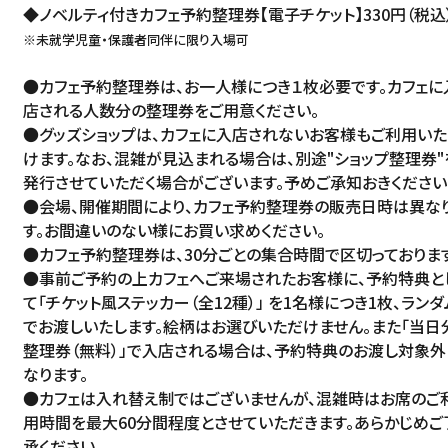
◆ノベルティ付きカフェ予約整理券【電子チケット】330円（税込
※未就学児童・保護者同伴に限り入場可
●カフェ予約整理券は、お一人様につき１枚必要です。カフェに
店される人数分の整理券をご用意ください。
●グッズショップは、カフェに入店されないお客様もご利用い
けます。なお、混雑が見込まれる場合は、別途"ショップ整理券"
発行させていただく場合がございます。予めご承知おきください
●会場、開催期間により、カフェ予約整理券の販売日時は異な
す。お間違いのない様にお買い求めください。
●カフェ予約整理券は、30分ごとの集合時間で区切っております
●事前ご予約の上カフェへご来場されたお客様に、予約特典と
て「チケット風ステッカー（全12種）」 を1名様につき1枚、ランダ
でお渡しいたします。絵柄はお選びいただけません。また「当日
整理券（無料）」で入店される場合は、予約特典のお渡し対象外
なります。
●カフェは入れ替え制ではございませんが、混雑時はお席のご
用時間を最大60分間程度とさせていただきます。あらかじめご
承ください。