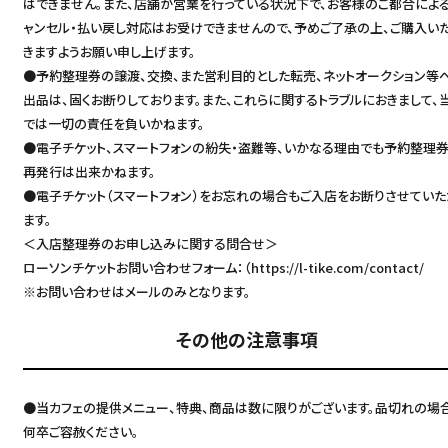
はできません。また、店舗が営業を行っている状況下で、お客様のご都合によ
ャンセル・払い戻し対応はお受けできませんので、予めご了承の上、ご購入い
きますようお願い申し上げます。
●予約整理券の譲渡、交換、また営利目的とした転売、ネットオークション等
出品は、固くお断りしております。また、これらに関するトラブルにおきまして、
では一切の責任を負いかねます。
●電子チケット、スマートフォンの紛失・盗難等、いかなる理由でも予約整理
再発行は出来かねます。
●電子チケット（スマートフォン）をお忘れの場合もご入店をお断りさせていた
ます。
＜入店整理券のお申し込みに関する問合せ＞
ローソンチケットお問い合わせフォーム：（
https://l-tike.com/contact/
※お問い合わせはメールのみとなります。
その他の注意事項
●当カフェの提供メニュー、特典、商品は数に限りがございます。品切れの場
何卒ご容赦ください。