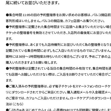
FAQ
尾に続いてお並びいただきます。
한국
アーカイブ
●集合時間 11:05の回の予約整理券をお買い求めのお客様は、パルコ開店
ARCHIVE
客列形成はいたしません。パルコの開店後、カフェ店頭へお集りください。
日本語
●予約整理券に記載された集合時間までに店頭へお集まりいただけない場
チケットの整理番号を無効とさせていただき、入店列の最後尾にお並びいた
ます。
●予約整理券は、あくまでも入店待機列にお並びいただく為の整理券となりま
記載されている集合時間に必ずしもご入店いただけるものではございません
雑時には30分～1時間程度お待ちいただく場合もございます。予めご了承の上
購入いただきますようお願い致します。
●予約整理券は記載されている当日の集合時間のみ有効です。集合時間を
ても店頭へお越しいただけない際は、ご入店をお断りさせていただく場合がご
ます。
●ご購入済みの予約整理券は、必ず電子チケットをスマートフォンのローチケ
リにダウンロードされてからご来店ください。購入通知メールや入金確認メー
のご提示では、カフェへご入店いただけません。ローチケアプリのダウンロー
法は（
こちら
）
●「ぷちきゅあ はじめてかふぇ」は、心斎橋PARCOでも同時期に開催いたしま