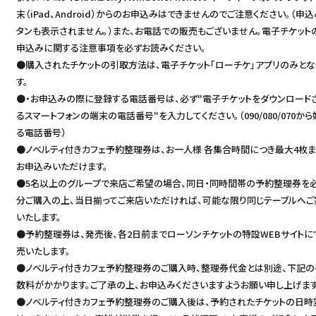
末（iPad、Android）からのお申込みはできませんのでご注意ください。（申
タンも表示されません。）また、お電話での販売もございません。電子チケット
申込みに関する注意事項を必ずお読みください。
●購入されたチケットの引取方法は、電子チケット「ローチケ」アプリのみとな
す。
●・お申込みの際に登録する電話番号は、必ず"電子チケットをダウンロード
るスマートフォンの端末の電話番号"を入力してください。（090/080/070から
る電話番号）
●ノベルティ付きカフェ予約整理券は、お一人様 各集合時間につき最大4枚
お申込みいただけます。
●5名以上のグループで来店ご希望の場合、同日・同時間帯の予約整理券を
分ご購入の上、当日揃ってご来店いただければ、可能な限り同じテーブルへご
いたします。
●予約整理券は、発売後、各2日前までローソンチケットの特設WEBサイトに
売いたします。
●ノベルティ付きカフェ予約整理券のご購入時、整理券代金とは別途、下記の
数料がかかります。ご了承の上、お申込みくださいますようお願い申し上げます
●ノベルティ付きカフェ予約整理券のご購入後は、予約されたチケットの日時