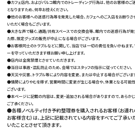
●カフェ店内、およびパルコ館内でのトレーディング行為は、他のお客様のご
となりますため、何卒お控えください。
●他のお客様への迷惑行為等を発見した場合、カフェへのご入店をお断りさ
いただく場合もございます。
●大きな声で騒ぐ、通路/共有スペースでの交換会等、館内での迷惑行為が発
た際、限定グッズの販売が中止になる場合がございます。
●お客様同士のトラブルなどに関して、当店では一切の責任を負いかねます。
ーを守っていただきます様お願い申し上げます。
●店内は全席禁煙とさせていただきます。
●当日は事故・混乱防止のため､会場ではスタッフの指示に従ってください。
●天災や災害、トラブル等により内容を変更、または中止する場合がございま
●情勢によりやむを得ず、営業時間に変更が生じる場合や、休業となる可能
ございます。
●本ページに記載の内容は、変更・追加される場合がありますので、あらか
ご了承ください。
●各種ノベルティ付き予約整理券を購入されるお客様（お連れ
お客様含む）は、上記に記載されている内容をすべてご了承い
いたこととさせて頂きます。