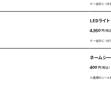
※一会計につき
LEDライト
円（税
4,950
※一会計につき
ネームシー
円（税込）
400
※店頭のシール