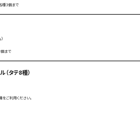
各種3個まで
込）
3個まで
ル（タテ8種）
機をご利用ください。