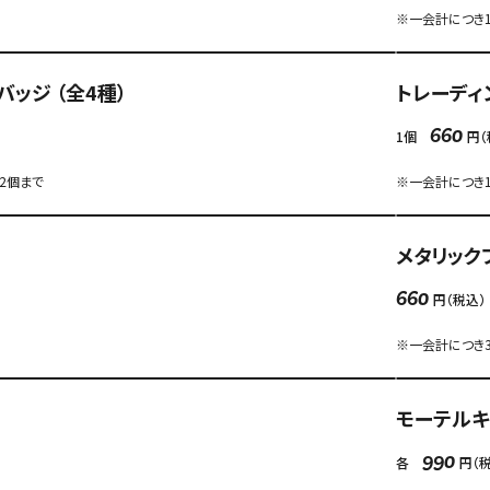
※一会計につき1
ッジ （全4種）
トレーディ
1個
円（
660
12個まで
※一会計につき1
メタリック
円（税込）
660
※一会計につき
モーテルキ
各
円（
990