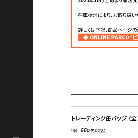
2025年10月上旬より順次
在庫状況により、お取り扱い
詳しくは下記、商品ページの
◆ ONLINE PARCO「
アクセス
Language
ACCESS
English
オンラインショップ
トレーディング缶バッジ （全
ONLINE SHOP
検
1個
円（税込）
660
中文（简）