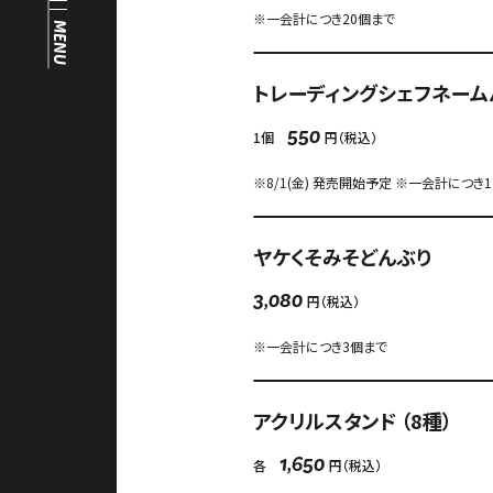
※一会計につき20個まで
FAQ
MENU
中文（繁）
FAQ
トレーディングシェフネームバ
한국
アーカイブ
1個
円（税込）
550
日本語
ARCHIVE
※8/1(金) 発売開始予定 ※一会計につき
ヤケくそみそどんぶり
円（税込）
3,080
※一会計につき3個まで
アクリルスタンド （8種）
各
円（税込）
1,650