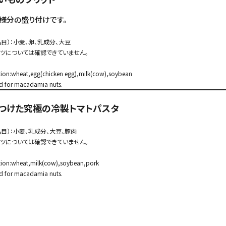
様分の盛り付けです。
品目）：小麦、卵、乳成分、大豆
ッツについては確認できていません。
ation:wheat,egg(chicken egg),milk(cow),soybean
d for macadamia nuts.
つけた究極の冷製トマトパスタ
品目）：小麦、乳成分、大豆、豚肉
ッツについては確認できていません。
ation:wheat,milk(cow),soybean,pork
d for macadamia nuts.