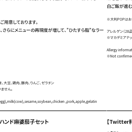
白ご飯が進む
※大判POPは
ご用意しております。
、さらにメニューの再現度が増して、”ひたすら脂”なラー
アレルゲン（28
※マカデミアナ
Allergy inform
※Not confirme
ま、大豆、鶏肉、豚肉、りんご、ゼラチン
ません。
 egg),milk(cow),sesame,soybean,chicken ,pork,apple,gelatin
飯とハンド麻婆茄子セット
【Twitt