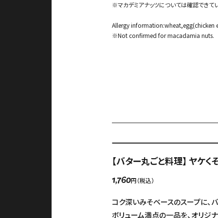
※マカデミアナッツについては確認できてい
Allergy information:wheat,egg(chicken
※Not confirmed for macadamia nuts.
【バター丸ごと料理】 ヤケ
円（税込）
1,760
コク深いみそベースのスープに、バ
ボリューム満点の一品を、オリジ