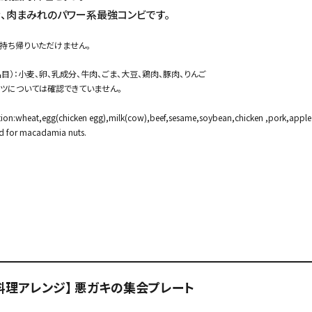
、肉まみれのパワー系最強コンビです。
お持ち帰りいただけません。
品目）：小麦、卵、乳成分、牛肉、ごま、大豆、鶏肉、豚肉、りんご
ッツについては確認できていません。
ation:wheat,egg(chicken egg),milk(cow),beef,sesame,soybean,chicken ,pork,apple
d for macadamia nuts.
er料理アレンジ】 悪ガキの集会プレート