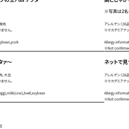
。
※写真は2名
、豚肉
アレルゲン（28
ません。
※マカデミアナ
oybean,pork
Allergy inform
※Not confirme
タァ～
ネットで見
肉、大豆
アレルゲン（28
ません。
※マカデミアナ
 egg),milk(cow),beef,soybean
Allergy inform
※Not confirme
豆