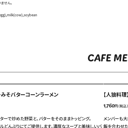
ません。
 egg),milk(cow),soybean
CAFE M
くそみそバターコーンラーメン
【人狼料理
円（税込
1,760
ターで炒めた野菜と、バターをそのままトッピング。
メンバーも大
ナルどんぶりにてご提供します。濃厚なスープと美味しいバ
飯を合わせた