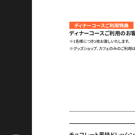
ディナーコースご利用特典
ディナーコースご利用のお客
※1名様につき1枚お渡しいたします。
※グッズショップ、カフェのみのご利用
アクセス
Language
ACCESS
English
オンラインショップ
ONLINE SHOP
検
中文（简）
チョコレート風味ドレッシ