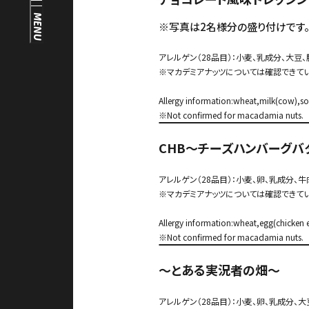
FAQ
MENU
中文（繁）
※写真は2名様分の盛り付けです
FAQ
アレルゲン（28品目）：小麦、乳成分、大豆
한국
※マカデミアナッツについては確認できてい
アーカイブ
日本語
Allergy information:wheat,milk(cow),s
ARCHIVE
※Not confirmed for macadamia nuts.
CHB～チーズハンバーグバ
アレルゲン（28品目）：小麦、卵、乳成分、牛
※マカデミアナッツについては確認できてい
Allergy information:wheat,egg(chicken
※Not confirmed for macadamia nuts.
～とある実況者の畑～
アレルゲン（28品目）：小麦、卵、乳成分、大