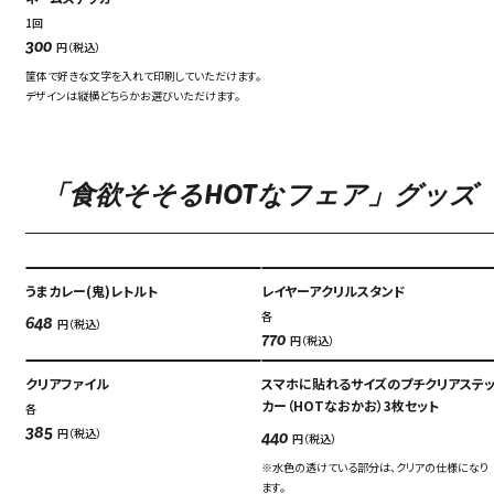
1回
円（税込）
300
筐体で好きな文字を入れて印刷していただけます。
デザインは縦横どちらかお選びいただけます。
「食欲そそるHOTなフェア」グッ
うまカレー(鬼)レトルト
レイヤーアクリルスタンド
各
円（税込）
648
円（税込）
770
クリアファイル
スマホに貼れるサイズのプチクリアステ
カー（HOTなおかお）3枚セット
各
円（税込）
385
円（税込）
440
※水色の透けている部分は、クリアの仕様になり
ます。