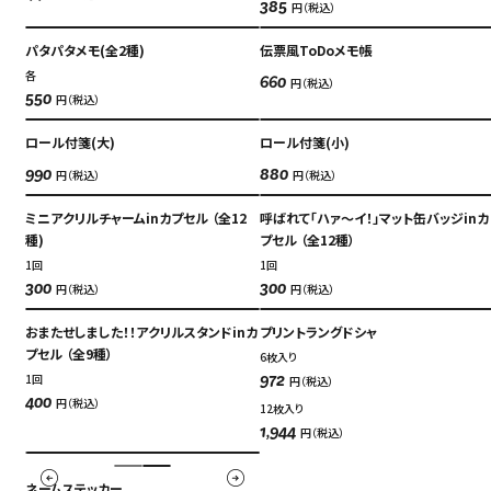
円（税込）
385
パタパタメモ(全2種)
伝票風ToDoメモ帳
各
円（税込）
660
円（税込）
550
ロール付箋(大)
ロール付箋(小)
円（税込）
円（税込）
990
880
ミニアクリルチャームinカプセル （全12
呼ばれて「ハァ～イ！」マット缶バッジinカ
種)
プセル （全12種）
1回
1回
円（税込）
円（税込）
300
300
おまたせしました！！アクリルスタンドinカ
プリントラングドシャ
プセル （全9種）
6枚入り
1回
円（税込）
972
円（税込）
400
12枚入り
円（税込）
1,944
ネームステッカー