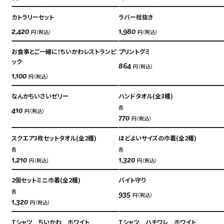
カトラリーセット
ラバー栓抜き
円（税込）
円（税込）
2,420
1,980
お食事とご一緒に！ちいかわレストランピ
プリントグミ
Language
ック
アクセス
円（税込）
864
円（税込）
1,100
ACCESS
English
なんかちいさいゼリー
ハンドタオル(全3種)
オンラインショップ
各
円（税込）
410
ONLINE SHOP
中文（简）
円（税込）
770
FAQ
スクエア3枚セットタオル(全2種)
ほどよいサイズの巾着(全2種)
中文（繁）
FAQ
各
各
円（税込）
円（税込）
1,210
1,320
한국
アーカイブ
2個セットミニ巾着(全2種)
バイト守り
ARCHIVE
日本語
各
円（税込）
935
円（税込）
1,320
Tシャツ ちいかわ ホワイト
Tシャツ ハチワレ ホワイト