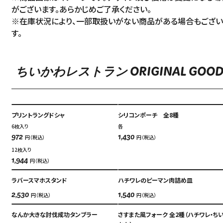
がございます。あらかじめご了承ください。
※在庫状況により、一部取扱いがない商品がある場合もござい
す。
ちいかわレストラン ORIGINAL GOOD
プリントラングドシャ
シリコンポーチ 全8種
6枚入り
各
円（税込）
円（税込）
972
1,430
12枚入り
円（税込）
1,944
ラバースマホスタンド
ハチワレのピーマン肉詰め皿
円（税込）
円（税込）
2,530
1,540
なんか大きな討伐成功タンブラー
さすまた風フォーク 全2種（ハチワレ・ち