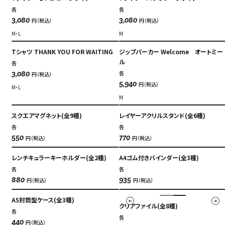
各
各
円（税込）
円（税込）
3,080
3,080
M・L
M
Tシャツ THANK YOU FOR WAITING
ジップパーカー Welcome オートミー
ル
各
各
円（税込）
3,080
円（税込）
5,940
M・L
M
スクエアマグネット(全9種)
レイヤーアクリルスタンド(全6種)
各
各
円（税込）
円（税込）
550
770
レンチキュラーキーホルダー(全2種)
A4ゴム付きバインダー(全3種)
各
各
円（税込）
円（税込）
880
935
A5封筒型ケース(全3種)
クリアファイル(全8種)
各
各
円（税込）
440