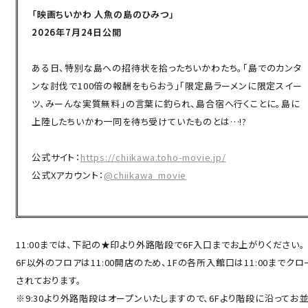
「映画ちいかわ 人魚の島のひみつ」
2026年7月24日公開
ある日、特別な島への招待状を拾ったちいかわたち。「島でのカンタ
ンな討伐で100倍の報酬をもらおう」「限定島ラーメンに限定スイー
ツ、みーんな実質無料」の言葉に釣られ、島合宿へ行くことに。島に
上陸したちいかわ一同を待ち受けていたものとは…!?
公式サイト：
https://chiikawa.toho-movie.jp/
公式Xアカウント：
@chiikawa_movie
11:00までは、下記の★印より外路階段で6F入口までお上がりください。
6F以外のフロアは11:00開店のため、1Fの各所入館口は11:00までクロ
されております。
※9:30より外路階段はオープンいたしますので、6Fより階段に沿ってお