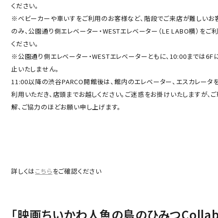
ください。
※ベビーカーや車いすをご利用のお客様など、階段でご来店が難しいお
のみ、公園通り側エレベーター・WESTエレベーター（LE LABO横）をご
ください。
※公園通り側エレベーター・WESTエレベーターともに、10:00までは6F
止いたしません。
11:00以降の渋谷PARCO開館後は、館内のエレベーター、エスカレータ
Language
利用いただき、店頭までお越しください。ご迷惑をお掛けいたしますが、ご
アクセス
解、ご協力のほどお願い申し上げます。
ACCESS
English
オンラインショップ
ONLINE SHOP
中文（简）
FAQ
詳しくは
こちら
をご確認ください
中文（繁）
FAQ
한국
アーカイブ
「映画ちいかわ人魚の島のひみつCollab
ARCHIVE