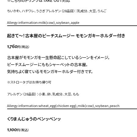
※こちらのドリンクはTAKE OUT対応
ちいかわ、ハチワレ、うさぎ アレルゲン（28品目）：乳成分、大豆、りんご
Allergy information:milk(cow),soybean,apple
起きて～！古本屋のピーチスムージー モモンガキーホルダー付き
円（税込）
1,760
古本屋がモモンガを一生懸命起こしているシーンをイメージ。
ピーチスムージーにももシャーベットの古本屋。
気持ちよく寝ているモモンガキーホルダー付きです。
※ストロータグはお持ち帰り可
アレルゲン（28品目）：小麦、卵、乳成分、大豆、もも
Allergy information:wheat,egg(chicken egg),milk(cow),soybean,peach
くりまんじゅうのベンッベンッ
円（税込）
1,100