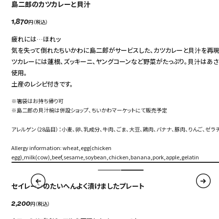
島二郎のカツカレーと貝汁
円（税込）
1,870
疲れには…ほれッ
気を失って倒れたちいかわに島二郎がサービスした、カツカレーと貝汁を再現。
ツカレーには蓮根、ズッキーニ、ヤングコーンなど野菜がたっぷり。貝汁はあさ
使用。
土産のレシピ付きです。
※箸袋はお持ち帰り可
※島二郎の貝汁椀は併設ショップ、ちいかわマーケットにて販売予定
アレルゲン（28品目）：小麦、卵、乳成分、牛肉、ごま、大豆、鶏肉、バナナ、豚肉、りんご、ゼラ
Allergy information: wheat,egg(chicken
egg),milk(cow),beef,sesame,soybean,chicken,banana,pork,apple,gelatin
セイレーンのたいへんよく漬けましたプレート
円（税込）
2,200