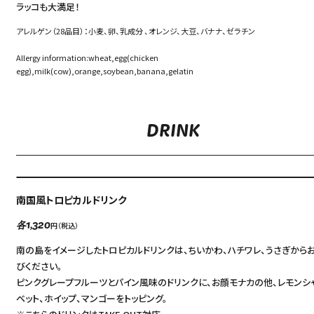
ラッコも大満足！
アレルゲン（28品目）：小麦、卵、乳成分 、オレンジ、大豆、バナナ、ゼラチン
Allergy information:wheat,egg(chicken
egg),milk(cow),orange,soybean,banana,gelatin
DRINK
南国風トロピカルドリンク
円（税込）
各1,320
南の島をイメージしたトロピカルドリンクは、ちいかわ、ハチワレ、うさぎから
びください。
ピンクグレープフルーツとパイン風味のドリンクに、お顔モナカの他、レモンシ
ベット、ホイップ、マンゴーをトッピング。