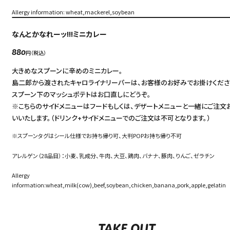
Allergy information: wheat,mackerel,soybean
なんとかなれーッ!!!ミニカレー
円（税込）
880
大きめなスプーンに辛めのミニカレー。
島二郎から渡されたキャロライナリーパーは、お客様のお好みでお掛けくださ
スプーン下のマッシュポテトはお口直しにどうぞ。
※こちらのサイドメニューはフードもしくは、デザートメニューと一緒にご注文
いいたします。（ドリンク+サイドメニューでのご注文は不可となります。）
※スプーンタグはシール仕様でお持ち帰り可、大判POPお持ち帰り不可
アレルゲン（28品目）：小麦、乳成分、牛肉、大豆、鶏肉、バナナ、豚肉、りんご、ゼラチン
Allergy
information:wheat,milk(cow),beef,soybean,chicken,banana,pork,apple,gelatin