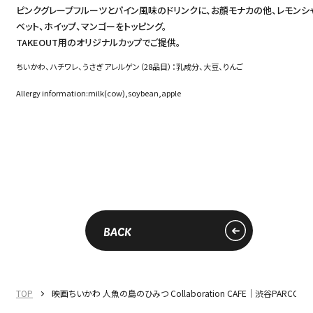
ピンクグレープフルーツとパイン風味のドリンクに、お顔モナカの他、レモンシ
ベット、ホイップ、マンゴーをトッピング。
TAKEOUT用のオリジナルカップでご提供。
ちいかわ、ハチワレ、うさぎ アレルゲン（28品目）：乳成分、大豆、りんご
Allergy information:milk(cow),soybean,apple
BACK
TOP
映画ちいかわ 人魚の島のひみつ Collaboration CAFE｜渋谷PARCO｜M