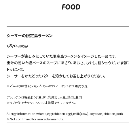
FOOD
シーサーの限定島ラーメン
円（税込）
1,870
シーサーが楽しみにしていた限定島ラーメンをイメージした一品です。
出汁の効いた塩ベースのスープにあさり、あおさ、もやし、紅ショウガ、かまぼ
トッピング。
シーサーをかたどったバターを溶かしてお召し上がりください。
※どんぶりは併設ショップ、ちいかわマーケットにて販売予定
アレルゲン(28品目)：小麦、卵、乳成分、大豆、鶏肉、豚肉
※マカデミアナッツについては確認できていません。
Allergy information:wheat,egg(chicken egg),milk(cow),soybean,chicken,pork
※Not confirmed for macadamia nuts.