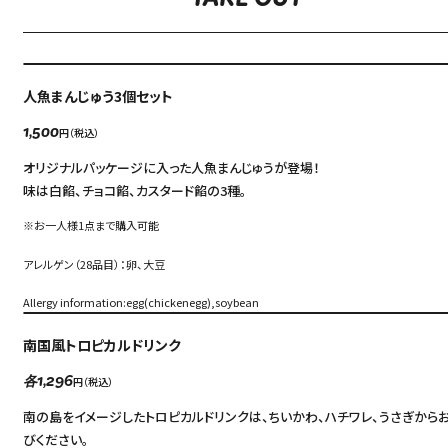
TAKE OUT
人魚まんじゅう3個セット
円（税込）
1,500
オリジナルパッケージに入った人魚まんじゅうが登場！
味は白餡、チョコ餡、カスタード餡の3種。
※お一人様1点まで購入可能
アレルゲン（28品目）：卵、大豆
Allergy information:egg(chickenegg),soybean
南国風トロピカルドリンク
円（税込）
各1,296
南の島をイメージしたトロピカルドリンクは、ちいかわ、ハチワレ、うさぎから
びください。