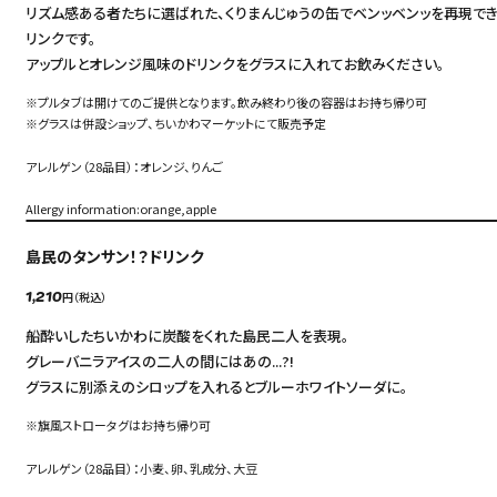
リズム感ある者たちに選ばれた、くりまんじゅうの缶でベンッベンッを再現でき
リンクです。
アップルとオレンジ風味のドリンクをグラスに入れてお飲みください。
※プルタブは開けてのご提供となります。飲み終わり後の容器はお持ち帰り可
※グラスは併設ショップ、ちいかわマーケットにて販売予定
アレルゲン（28品目）：オレンジ、りんご
Allergy information:orange,apple
島民のタンサン！？ドリンク
円（税込）
1,210
船酔いしたちいかわに炭酸をくれた島民二人を表現。
グレーバニラアイスの二人の間にはあの...?!
グラスに別添えのシロップを入れるとブルーホワイトソーダに。
※旗風ストロータグはお持ち帰り可
アレルゲン（28品目）：小麦、卵、乳成分、大豆