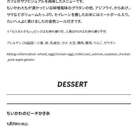
カフェのサブビジュアルを再現したメニューです。
ちいかわたちが漬かっている味噌風味のグラタンの他、アジフライ、からあげ、
サラなどボリュームたっ ぷり。セイレーンを模したお米にはミートボール入り。
たいへんよく漬けましたの金色シール付きです。
※「もうダメかもッ」ピックはお持ち帰り可、人魚のPOPはお持ち帰り不可
アレルゲン（28品目）：小麦、卵、乳成分、さけ、大豆、鶏肉、豚肉、りんご、ゼラチン
Allergy information: wheat,egg(chicken egg),milk(cow),salmon,soybean,chicken
,pork apple gelatin
DESSERT
Language
アクセス
ACCESS
English
ちいかわのピーチかき氷
オンラインショップ
円（税込）
1,870
ONLINE SHOP
中文（简）