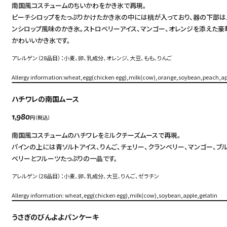
南国風コスチュームのちいかわをかき氷で再現。
FAQ
ピーチシロップをたっぷりかけたかき氷の中には桃が入っており、器の下部は
中文（繁）
FAQ
ンシロップ風味のかき氷。ストロベリーアイス、マンゴー、オレンジを添えた豪
かわいいかき氷です。
한국
アーカイブ
アレルゲン（28品目）：小麦、卵、乳成分、オレンジ、大豆、もも、りんご
ARCHIVE
日本語
Allergy information:wheat,egg(chicken egg),milk(cow),orange,soybean,peach,ap
ハチワレの南国ムース
円（税込）
1,980
南国風コスチュームのハチワレをミルクチーズムースで再現。
パインの上には青ソルトアイス、りんご、チェリー、クランベリー、マンゴー、ブ
ベリーとフルーツたっぷりの一品です。
アレルゲン（28品目）：小麦、卵、乳成分、大豆、りんご、ゼラチン
Allergy information: wheat,egg(chicken egg),milk(cow),soybean,apple,gelatin
うさぎのびんよよパンケーキ