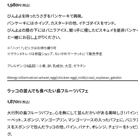
円（税込）
1,980
びんよよを持ったうさぎをパンケーキで再現。
パンケーキにはホイップ、カスタードの他、イチゴダイスをサンド。
びんよよの顔の下にはバニラアイス、取っ手に模したビスキュイを是非パンケ
と一緒にお召し上がりください。
※「ハァ！？」ピックはお持ち帰り可
※ラウンドトレイは併設ショップ、ちいかわマーケットにて販売予定
アレルゲン（28品目）：小麦、卵、乳成分、大豆、ゼラチン
Allergy information:wheat,egg(chicken egg),milk(cow),soybean,gelatin
ラッコの並んでも食べたい島フルーツパフェ
円（税込）
1,870
大行列の島フルーツパフェ、心を無にして並んだかいがある美味しさ！パイン
ーベット、スポンジ、マンゴープリン、マンゴーソースの入ったパフェに、バニラ
スをスポンジで包んだラッコの他、パイン、バナナ、オレンジ、チェリーをトッピ
グ。