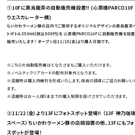
ACCESS
①10Fに黒烏龍茶の自動販売機設置!! (心斎橋PARCO10F
English
りエスカレーター横)
オンラインショップ
ちいかわラーメン豚の店内でご提供するオリジナルデザインの黒烏龍茶
ONLINE SHOP
中文（简）
トボトル350ml(税込500円)を 心斎橋PARCO10Fに自動販売機を設置
FAQ
販売いたします！ オープン日11/15(金)より購入可能です。
中文（繁）
FAQ
한국
アーカイブ
※こちらの自動販売機はどなたさまもご購入いただけます。
ARCHIVE
※ノベルティクリアカードの配布対象外となります。
日本語
※混雑時は購入待機列を形成いたします。係員の誘導にご協力お願いい
ます。
※混雑時はお一人様5本までの購入制限を設けさせていただきます。
②11/22（金）より13Fにフォトスポット登場‼ （13F 神乃珈
スペース）ちいかわラーメン豚の店頭設置の他、13Fにもフォ
スポットが登場！