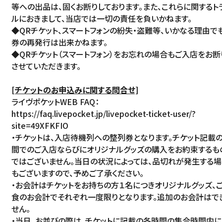
等への出品は、固くお断りしております。また、これらに関するト
ルにおきまして、当店では一切の責任を負いかねます。
◆QRチケット、スマートフォンの紛失・盗難等、いかなる理由で
券の再発行は出来かねます。
◆QRチケット（スマートフォン）をお忘れの場合もご入店をお断
させていただきます。
[チケットのお申込みに関する問合せ]
ライヴポケットWEB FAQ：
https://faq.livepocket.jp/livepocket-ticket-user/?
site=49XFKFIO
・チケットは、入店待機列への整列券となります。チケット記載
間でのご入店ならびにオリジナルグッズの購入をお約束するも
ではございません。当日の状況によっては、品切れが発生する
もございますので、予めご了承ください。
・お会計はチケットをお持ちの方１名につきオリジナルグッズ、
食のお会計でそれぞれ一度限りとなります。追加のお会計はで
せん。
・当日、お並びの際は、チケットに記載の各時間の集合時間内に