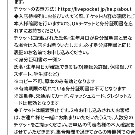
ます。
チケットの表示方法：
https://livepocket.jp/help/about
◆入店待機列にお並びいただく際、チケット内容の確認とご
本人様確認を行いますので、QRチケットと身分証明書を忘
れずにお持ちください。
チケットに記載された氏名・生年月日が身分証明書と異な
る場合は入店をお断りいたします。必ず身分証明書と同じ
表記のお名前でお申し込みください。
＜身分証明書の一例＞
Language
氏名・生年月日が確認できるもの(運転免許証、保険証、パ
アクセス
スポート、学生証など)
ACCESS
※コピー不可、原本のみ有効となります
English
※有効期限の切れている身分証明書は不可となります
オンラインショップ
※定期券、交通系ICカード、キャッシュカード、クレジットカ
ONLINE SHOP
中文（简）
ードは無効となります。
◆チケットは譲渡禁止です。２枚お申し込みされたお客様
FAQ
中文（繁）
は、お連れ様と一緒にお集まりいただいたうえで、人数分の
FAQ
チケットをご提示ください。お申込の代表者様の本人確認を
한국
アーカイブ
させていただきます。集合時間を過ぎてからの待機列での合