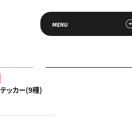
MENU
品
テッカー(9種)
索