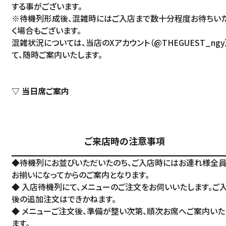
アクセス
する事がございます。
※待機列形成後、混雑時にはご入店まで数十分程度お待ちい
ACCESS
English
く場合もございます。
オンラインショップ
混雑状況については、当店のXアカウント（
@THEGUEST_ngy
ONLINE SHOP
て、随時ご案内いたします。
中文（简）
FAQ
中文（繁）
FAQ
▽ 当日席ご案内
한국
アーカイブ
ARCHIVE
日本語
ご来店時の注意事項
◆待機列にお並びいただいたのち、ご入店時にはお連れ様全
お揃いになってからのご案内となります。
◆ 入店待機列にて、メニューのご注文をお伺いいたします。ご
後の追加注文はできかねます。
◆ メニューご注文後、準備が整い次第、順次お席へご案内いた
ます。