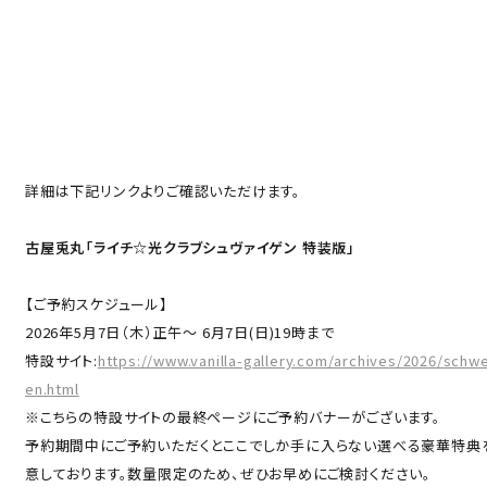
English
オンラインショップ
ONLINE SHOP
中文（简）
FAQ
中文（繁）
FAQ
한국
アーカイブ
詳細は下記リンクよりご確認いただけます。
ARCHIVE
日本語
古屋兎丸「ライチ☆光クラブシュヴァイゲン 特装版」
【ご予約スケジュール】
2026年5月7日（木）正午〜 6月7日(日)19時まで
特設サイト:
https://www.vanilla-gallery.com/archives/2026/schw
en.html
※こちらの特設サイトの最終ページにご予約バナーがございます。
予約期間中にご予約いただくとここでしか手に入らない選べる豪華特典
意しております。数量限定のため、ぜひお早めにご検討ください。