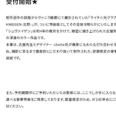
受付開始★
制作途中の段階からヴァニラ画廊にて展示されていた「ライチ☆光クラブ
HWEIGEN-沈黙-」が、ついに特装版としてその全貌を明らかにいたします
「シュヴァイゲン」は約4年の歳月をかけて、緻密に描き上げられた古屋
の渾身のカラー作品です。
本書は、古屋先生とデザイナー chutte氏が幾度にもわたる打ち合わせ
ね、細部に至るまで徹底的にこだわり抜いて制作された、部数限定の豪
装版です。
また、予約期間中にご予約いただいたお客様には、ここでしか手に入らな
選べる豪華特典をご用意しております。数量限定のため、ぜひお早めにご
Language
討ください。
アクセス
ACCESS