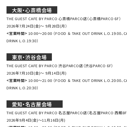
アクセス
大阪・心斎橋会場
ACCESS
English
THE GUEST CAFE BY PARCO 心斎橋PARCO店（心斎橋PARCO 6F）
オンラインショップ
2026年7月24日(金)～ 9月28日(月）
ONLINE SHOP
中文（简）
<営業時間>
10:00～20:00 （FOOD ＆ TAKE OUT DRINK L.O.19:00、C
DRINK L.O.19:30）
FAQ
中文（繁）
FAQ
東京・渋谷会場
한국
アーカイブ
THE GUEST CAFE BY PARCO 渋谷PARCO店（渋谷PARCO 6F）
ARCHIVE
2026年7月10日(金)～ 9月14日(月)
日本語
<営業時間>
10:00～21:00 （FOOD ＆ TAKE OUT DRINK L.O.20:00、C
DRINK L.O.20:30）
愛知・名古屋会場
THE GUEST CAFE BY PARCO 名古屋PARCO店（名古屋PARCO 西館8F
2026年9月4日(金)～11月16日(月)