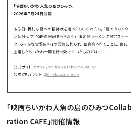
「映画ちいかわ 人魚の島のひみつ」
2026年7月24日公開
ある日、特別な島への招待状を拾ったちいかわたち。「島でのカンタ
ンな討伐で100倍の報酬をもらおう」「限定島ラーメンに限定スイー
ツ、みーんな実質無料」の言葉に釣られ、島合宿へ行くことに。島に
上陸したちいかわ一同を待ち受けていたものとは…!?
公式サイト：
https://chiikawa.toho-movie.jp/
公式Xアカウント：
@chiikawa_movie
「映画ちいかわ人魚の島のひみつCollab
ration CAFE」開催情報
Language