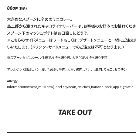
円（税込）
880
大きめなスプーンに辛めのミニカレー。
島二郎から渡されたキャロライナリーパーは、お客様のお好みでお掛けくださ
スプーン下のマッシュポテトはお口直しにどうぞ。
※こちらのサイドメニューはフードもしくは、デザートメニューと一緒にご注文
いいたします。（ドリンク+サイドメニューでのご注文は不可となります。）
※スプーンタグはシール仕様でお持ち帰り可、大判POPお持ち帰り不可
アレルゲン（28品目）：小麦、乳成分、牛肉、大豆、鶏肉、バナナ、豚肉、りんご、ゼラチン
Allergy
information:wheat,milk(cow),beef,soybean,chicken,banana,pork,apple,gelatin
TAKE OUT