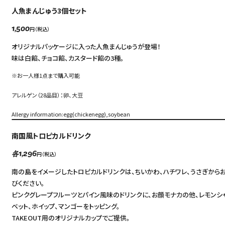
人魚まんじゅう3個セット
円（税込）
1,500
オリジナルパッケージに入った人魚まんじゅうが登場！
味は白餡、チョコ餡、カスタード餡の3種。
※お一人様1点まで購入可能
アレルゲン（28品目）：卵、大豆
Allergy information:egg(chickenegg),soybean
南国風トロピカルドリンク
円（税込）
各1,296
南の島をイメージしたトロピカルドリンクは、ちいかわ、ハチワレ、うさぎから
びください。
ピンクグレープフルーツとパイン風味のドリンクに、お顔モナカの他、レモンシ
ベット、ホイップ、マンゴーをトッピング。
TAKEOUT用のオリジナルカップでご提供。