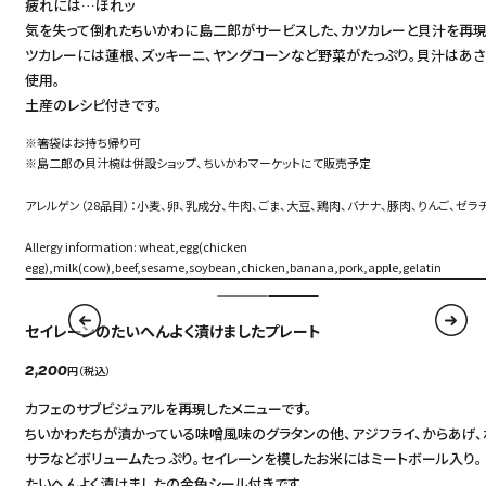
疲れには…ほれッ
気を失って倒れたちいかわに島二郎がサービスした、カツカレーと貝汁を再現。
ツカレーには蓮根、ズッキーニ、ヤングコーンなど野菜がたっぷり。貝汁はあさ
使用。
土産のレシピ付きです。
※箸袋はお持ち帰り可
※島二郎の貝汁椀は併設ショップ、ちいかわマーケットにて販売予定
アレルゲン（28品目）：小麦、卵、乳成分、牛肉、ごま、大豆、鶏肉、バナナ、豚肉、りんご、ゼラ
Allergy information: wheat,egg(chicken
egg),milk(cow),beef,sesame,soybean,chicken,banana,pork,apple,gelatin
セイレーンのたいへんよく漬けましたプレート
円（税込）
2,200
カフェのサブビジュアルを再現したメニューです。
ちいかわたちが漬かっている味噌風味のグラタンの他、アジフライ、からあげ、
サラなどボリュームたっ ぷり。セイレーンを模したお米にはミートボール入り。
たいへんよく漬けましたの金色シール付きです。