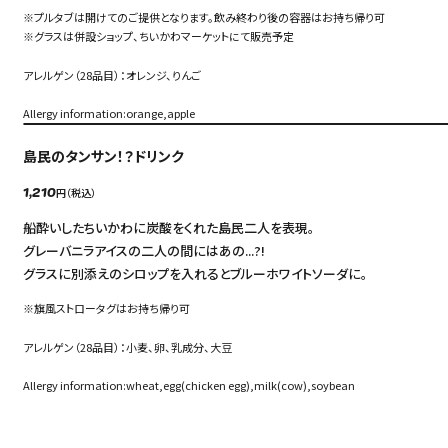
※プルタブは開けてのご提供となります。飲み終わり後の容器はお持ち帰り可
※グラスは併設ショップ、ちいかわマーケットにて販売予定
アレルゲン（28品目）：オレンジ、りんご
Allergy information:orange,apple
島民のタンサン！？ドリンク
円（税込）
1,210
船酔いしたちいかわに炭酸をくれた島民二人を表現。
グレーバニラアイスの二人の間にはあの...?!
グラスに別添えのシロップを入れるとブルーホワイトソーダに。
※旗風ストロータグはお持ち帰り可
アレルゲン（28品目）：小麦、卵、乳成分、大豆
Allergy information:wheat,egg(chicken egg),milk(cow),soybean