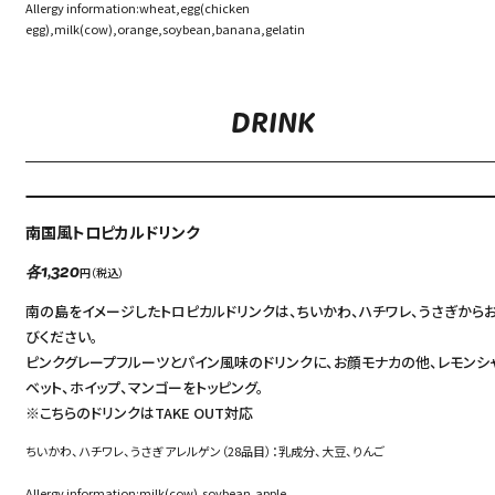
Allergy information:wheat,egg(chicken
egg),milk(cow),orange,soybean,banana,gelatin
DRINK
南国風トロピカルドリンク
円（税込）
各1,320
南の島をイメージしたトロピカルドリンクは、ちいかわ、ハチワレ、うさぎから
びください。
ピンクグレープフルーツとパイン風味のドリンクに、お顔モナカの他、レモンシ
ベット、ホイップ、マンゴーをトッピング。
※こちらのドリンクはTAKE OUT対応
ちいかわ、ハチワレ、うさぎ アレルゲン（28品目）：乳成分、大豆、りんご
Allergy information:milk(cow),soybean,apple