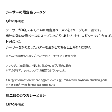
シーサーの限定島ラーメン
円（税込）
1,870
シーサーが楽しみにしていた限定島ラーメンをイメージした一品です。
出汁の効いた塩ベースのスープにあさり、あおさ、もやし、紅ショウガ、かまぼ
トッピング。
シーサーをかたどったバターを溶かしてお召し上がりください。
※どんぶりは併設ショップ、ちいかわマーケットにて販売予定
アレルゲン(28品目)：小麦、卵、乳成分、大豆、鶏肉、豚肉
※マカデミアナッツについては確認できていません。
Allergy information:wheat,egg(chicken egg),milk(cow),soybean,chicken,pork
※Not confirmed for macadamia nuts.
島二郎のカツカレーと貝汁
円（税込）
1,870