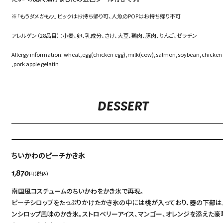
※「もうダメかもッ」ピックはお持ち帰り可、人魚のPOPはお持ち帰り不可
アレルゲン（28品目）：小麦、卵、乳成分、さけ、大豆、鶏肉、豚肉、りんご、ゼラチン
Allergy information: wheat,egg(chicken egg),milk(cow),salmon,soybean,chicken
,pork apple gelatin
DESSERT
ちいかわのピーチかき氷
円（税込）
1,870
南国風コスチュームのちいかわをかき氷で再現。
ピーチシロップをたっぷりかけたかき氷の中には桃が入っており、器の下部は
ンシロップ風味のかき氷。ストロベリーアイス、マンゴー、オレンジを添えた豪