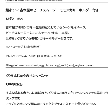
起きて～！古本屋のピーチスムージー モモンガキーホルダー付き
円（税込）
1,760
古本屋がモモンガを一生懸命起こしているシーンをイメージ。
ピーチスムージーにももシャーベットの古本屋。
気持ちよく寝ているモモンガキーホルダー付きです。
※ストロータグはお持ち帰り可
アレルゲン（28品目）：小麦、卵、乳成分、大豆、もも
Allergy information:wheat,egg(chicken egg),milk(cow),soybean,peach
くりまんじゅうのベンッベンッ
円（税込）
1,100
リズム感ある者たちに選ばれた、くりまんじゅうの缶でベンッベンッを再現でき
リンクです。
アップルとオレンジ風味のドリンクをグラスに入れてお飲みください。