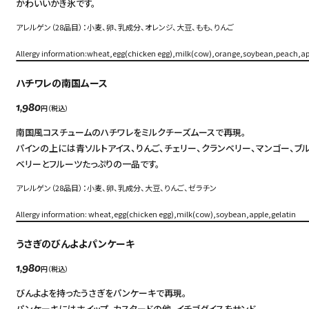
かわいいかき氷です。
アレルゲン（28品目）：小麦、卵、乳成分、オレンジ、大豆、もも、りんご
Allergy information:wheat,egg(chicken egg),milk(cow),orange,soybean,peach,ap
ハチワレの南国ムース
円（税込）
1,980
南国風コスチュームのハチワレをミルクチーズムースで再現。
パインの上には青ソルトアイス、りんご、チェリー、クランベリー、マンゴー、ブ
ベリーとフルーツたっぷりの一品です。
アレルゲン（28品目）：小麦、卵、乳成分、大豆、りんご、ゼラチン
Language
アクセス
Allergy information: wheat,egg(chicken egg),milk(cow),soybean,apple,gelatin
ACCESS
English
うさぎのびんよよパンケーキ
オンラインショップ
円（税込）
1,980
ONLINE SHOP
中文（简）
びんよよを持ったうさぎをパンケーキで再現。
FAQ
パンケーキにはホイップ、カスタードの他、イチゴダイスをサンド。