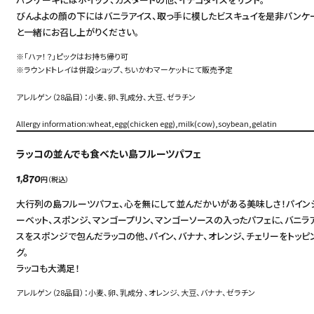
中文（繁）
FAQ
びんよよの顔の下にはバニラアイス、取っ手に模したビスキュイを是非パンケ
と一緒にお召し上がりください。
한국
アーカイブ
※「ハァ！？」ピックはお持ち帰り可
ARCHIVE
※ラウンドトレイは併設ショップ、ちいかわマーケットにて販売予定
日本語
アレルゲン（28品目）：小麦、卵、乳成分、大豆、ゼラチン
Allergy information:wheat,egg(chicken egg),milk(cow),soybean,gelatin
ラッコの並んでも食べたい島フルーツパフェ
円（税込）
1,870
大行列の島フルーツパフェ、心を無にして並んだかいがある美味しさ！パイン
ーベット、スポンジ、マンゴープリン、マンゴーソースの入ったパフェに、バニラ
スをスポンジで包んだラッコの他、パイン、バナナ、オレンジ、チェリーをトッピ
グ。
ラッコも大満足！
アレルゲン（28品目）：小麦、卵、乳成分 、オレンジ、大豆、バナナ、ゼラチン