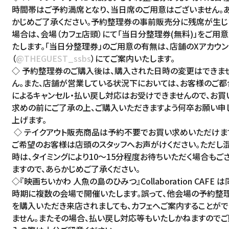
時間帯はご予約満席となり、当日席のご用意はございません。
かじめご了承ください。予約整理券の事前販売分に残席が生じ
場合は、会場（カフェ店頭）にて「当日分整理券(無料)」をご用
たします。「当日分整理券」のご用意の有無は、店舗のXアカウン
（
@THEGUEST_ssbs
）にてご案内いたします。
◇ 予約整理券のご購入後は、購入された日時の変更はできま
ん。また、店舗が営業している状況下においては、お客様のご都
によるキャンセル・払い戻し対応はお受けできませんので、お買
求めの前にご了承の上、ご購入いただきますよう何卒お願い申
上げます。
◇ テイクアウト販売商品は予約不要でお買い求めいただけま
ご希望のお客様は店頭のスタッフへお声がけください。ただし
時は、タイミングにより10～15分程度お待ちいただく場合もご
ますので、あらかじめご了承ください。
◇『映画ちいかわ 人魚の島のひみつ』Collaboration CAFE は
時期に複数の会場で開催いたします。誤って、他会場の予約整
を購入いただき来店されましても、カフェへご案内することがで
ません。またその場合、払い戻し対応等もいたしかねますのでご