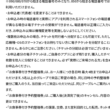
※090/080/070から始まる電話番号のみとなり、050から始まる電話番号で
利用いただけません。
・お申込者（代表者）を変更することはできません。
・お申込み時の電話番号と実際にアプリを利用されるスマートフォンの電話
が異なる場合は電子チケットの受取ができません。電話番号は正確にご入力
だき、お申込み以降は機種変更等を実施しないようにしてください。
・複数枚お申込みの場合、チケットを同行者へ分配することも可能です。ただし
応機種・OSのスマートフォンをお持ちでない方に電子チケットを分配すること
きません。あらかじめご注意ください。（チケットの分配は必須ではございません
・お申込者分の電子チケットは、ご自身のアプリに必ず残ります。購入したすべ
枚数を他人に分配することはできません。必ず「実際にご来場される方」を含
お申込みください。
・「お食事券付き予約整理券」は、お一人様につき各日時 最大4枚までお申込
ただけます。5名以上のグループで来店ご希望の場合、同じ日時の予約整理券
要分ご購入のうえ、当日揃ってご来店いただければ、同じテーブルへご案内い
ます。
・「お食事券付き予約整理券」は、ご購入後(決済完了後)のキャンセル、内容
更はできません。
・「お食事券付き予約整理券」の譲渡、交換、また営利目的とした転売、ネット