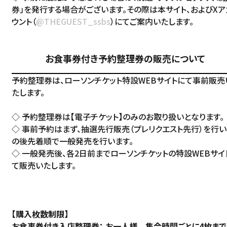
券」を発行する場合がございます。その際は本サイト、およびXア
Language
ウント（
@THEGUEST_ssbs
）にてご案内いたします。
アクセス
ACCESS
English
お食事券付き予約整理券の販売について
オンラインショップ
ONLINE SHOP
中文（简）
予約整理券は、ローソンチケット特設WEBサイトにて事前販売
たします。
FAQ
中文（繁）
FAQ
◇ 予約整理券は【電子チケット】のみのお取り扱いとなります。
◇ 事前予約はまず、抽選先行販売（プレリクエスト先行）を行い
한국
アーカイブ
の後先着順で一般発売を行います。
ARCHIVE
◇ 一般発売後、各2日前までローソンチケットの特設WEBサイ
日本語
て販売いたします。
【購入枚数制限】
お食事券付き入店整理券： お一人様 集合時間ごとに4枚まで